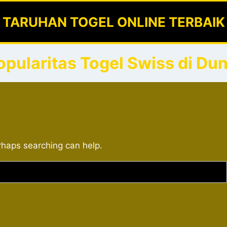
TARUHAN TOGEL ONLINE TERBAIK
opularitas Togel Swiss di Dun
erhaps searching can help.