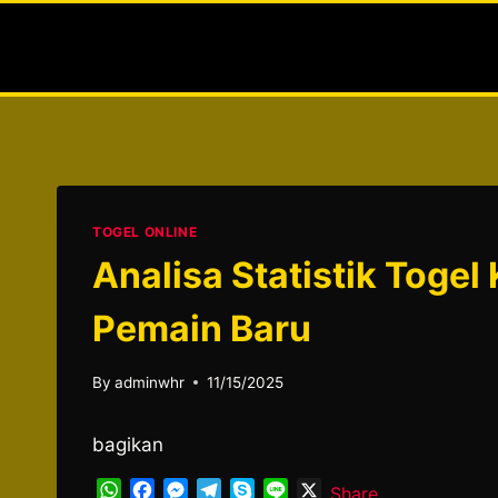
Skip
to
content
TOGEL ONLINE
Analisa Statistik Toge
Pemain Baru
By
adminwhr
11/15/2025
bagikan
W
F
M
T
S
L
X
Share