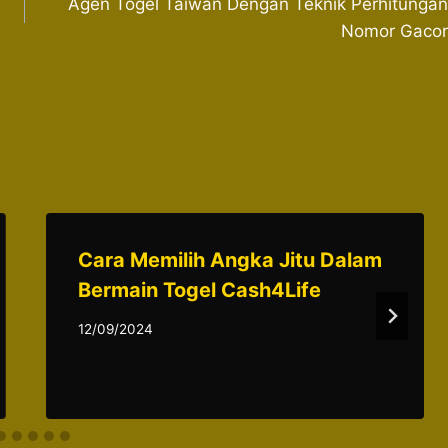
Agen Togel Taiwan Dengan Teknik Perhitungan
Nomor Gacor
Cara Memilih Angka Jitu Dalam
Bermain Togel Cash4Life
12/09/2024