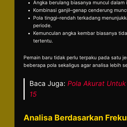
Angka berulang biasanya muncul dalam in
Kombinasi ganjil–genap cenderung munc
Pola tinggi–rendah terkadang menunjuk
periode.
Kemunculan angka kembar biasanya tidak
tertentu.
Pemain baru tidak perlu terpaku pada satu j
beberapa pola sekaligus agar analisa lebih 
Baca Juga:
Pola Akurat Untuk
15
Analisa Berdasarkan Frek