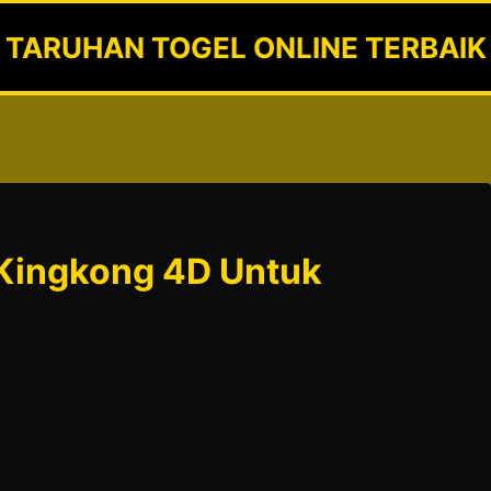
TARUHAN TOGEL ONLINE TERBAIK
l Kingkong 4D Untuk