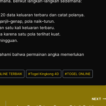
 mana. Berikut langkah-langkah sederhana:
0 data keluaran terbaru dan catat polanya.
 ganjil–genap, pola naik–turun.
 satu kali keluaran terbaru.
karena satu pola terlihat kuat.
mingguan.
ahami bahwa permainan angka memerlukan
LINE TERBAIK
#
Togel Kingkong 4D
#
TOGEL ONLINE
NEXT