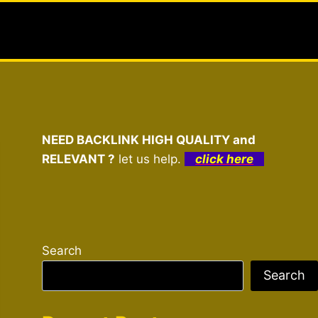
NEED BACKLINK HIGH QUALITY and
RELEVANT ?
let us help.
click here
Search
Search