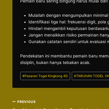
Pemain baru sering bingung harus mulai dari
Mulailah dengan mengumpulkan minimal 2
Identifikasi tiga hal: frekuensi digit, pola
Hindari mengambil keputusan berdasarkan
Jangan menaikkan risiko permainan hanya 
Gunakan catatan sendiri untuk evaluasi 
Pendekatan ini membantu pemain baru mem
disiplin, bukan hanya tebakan acak.
Post
#
Pasaran Togel Kingkong 4D
#
TARUHAN TOGEL ON
Tags:
Post
PREVIOUS