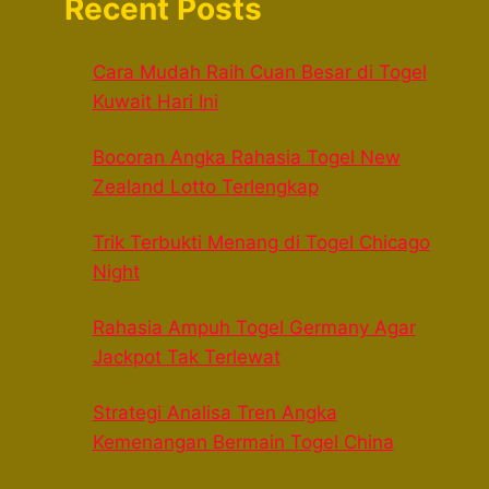
Recent Posts
Cara Mudah Raih Cuan Besar di Togel
Kuwait Hari Ini
Bocoran Angka Rahasia Togel New
Zealand Lotto Terlengkap
Trik Terbukti Menang di Togel Chicago
Night
Rahasia Ampuh Togel Germany Agar
Jackpot Tak Terlewat
Strategi Analisa Tren Angka
Kemenangan Bermain Togel China