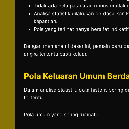
Tidak ada pola pasti atau rumus mutlak 
Analisa statistik dilakukan berdasarka
kepastian.
Pola yang terlihat hanya bersifat indikati
Dengan memahami dasar ini, pemain baru da
angka tertentu pasti keluar.
Pola Keluaran Umum Berdas
Dalam analisa statistik, data historis serin
tertentu.
Pola umum yang sering diamati: