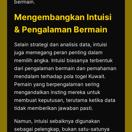
bermain.
Mengembangkan Intuisi
& Pengalaman Bermain
Selain strategi dan analisis data, intuisi
juga memegang peran penting dalam
memilih angka. Intuisi biasanya terbentuk
dari pengalaman bermain dan pemahaman
mendalam terhadap pola togel Kuwait.
Pemain yang berpengalaman sering
mengandalkan insting mereka untuk
membuat keputusan, terutama ketika data
tidak memberikan jawaban pasti.
Namun, intuisi sebaiknya digunakan
sebagai pelengkap, bukan satu-satunya