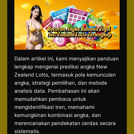
Dalam artikel ini, kami menyajikan panduan
lengkap mengenai prediksi angka New
Zealand Lotto, termasuk pola kemunculan
angka, strategi pemilihan, dan metode
analisis data. Pembahasan ini akan
memudahkan pembaca untuk
mengidentifikasi tren, memahami
kemungkinan kombinasi angka, dan
merencanakan pendekatan cerdas secara
sistematis.