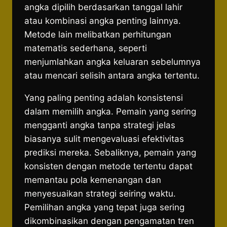
angka dipilih berdasarkan tanggal lahir
atau kombinasi angka penting lainnya.
Metode lain melibatkan perhitungan
matematis sederhana, seperti
menjumlahkan angka keluaran sebelumnya
atau mencari selisih antara angka tertentu.
Yang paling penting adalah konsistensi
dalam memilih angka. Pemain yang sering
mengganti angka tanpa strategi jelas
biasanya sulit mengevaluasi efektivitas
prediksi mereka. Sebaliknya, pemain yang
konsisten dengan metode tertentu dapat
memantau pola kemenangan dan
menyesuaikan strategi seiring waktu.
Pemilihan angka yang tepat juga sering
dikombinasikan dengan pengamatan tren