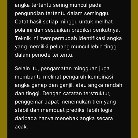
angka tertentu sering muncul pada
pengundian tertentu dalam seminggu.
Catat hasil setiap minggu untuk melihat
pola ini dan sesuaikan prediksi berikutnya.
Teknik ini mempermudah identifikasi angka
yang memiliki peluang muncul lebih tinggi
dalam periode tertentu.
Selain itu, pengamatan mingguan juga
membantu melihat pengaruh kombinasi
angka genap dan ganjil, atau angka rendah
dan tinggi. Dengan catatan terstruktur,
penggemar dapat menemukan tren yang
stabil dan membuat prediksi lebih logis
daripada hanya menebak angka secara
acak.