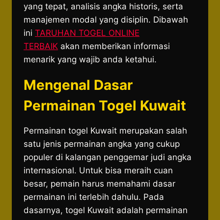
yang tepat, analisis angka historis, serta
manajemen modal yang disiplin. Dibawah
ini
TARUHAN TOGEL ONLINE
TERBAIK
akan memberikan informasi
menarik yang wajib anda ketahui.
Mengenal Dasar
Permainan Togel Kuwait
Permainan togel Kuwait merupakan salah
satu jenis permainan angka yang cukup
populer di kalangan penggemar judi angka
internasional. Untuk bisa meraih cuan
besar, pemain harus memahami dasar
permainan ini terlebih dahulu. Pada
dasarnya, togel Kuwait adalah permainan