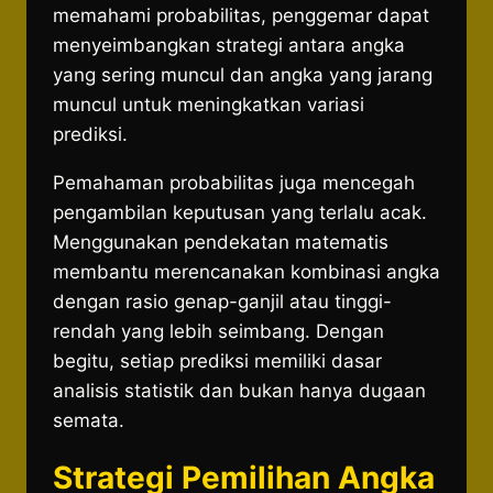
memahami probabilitas, penggemar dapat
menyeimbangkan strategi antara angka
yang sering muncul dan angka yang jarang
muncul untuk meningkatkan variasi
prediksi.
Pemahaman probabilitas juga mencegah
pengambilan keputusan yang terlalu acak.
Menggunakan pendekatan matematis
membantu merencanakan kombinasi angka
dengan rasio genap-ganjil atau tinggi-
rendah yang lebih seimbang. Dengan
begitu, setiap prediksi memiliki dasar
analisis statistik dan bukan hanya dugaan
semata.
Strategi Pemilihan Angka