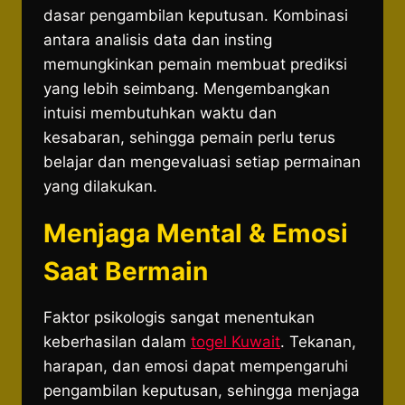
dasar pengambilan keputusan. Kombinasi
antara analisis data dan insting
memungkinkan pemain membuat prediksi
yang lebih seimbang. Mengembangkan
intuisi membutuhkan waktu dan
kesabaran, sehingga pemain perlu terus
belajar dan mengevaluasi setiap permainan
yang dilakukan.
Menjaga Mental & Emosi
Saat Bermain
Faktor psikologis sangat menentukan
keberhasilan dalam
togel Kuwait
. Tekanan,
harapan, dan emosi dapat mempengaruhi
pengambilan keputusan, sehingga menjaga