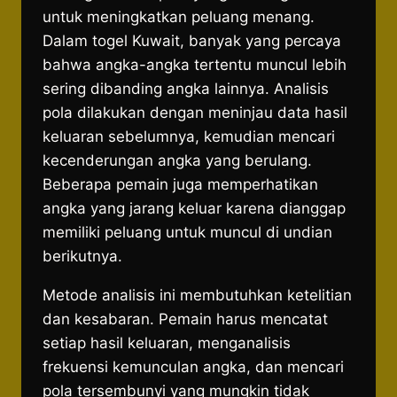
untuk meningkatkan peluang menang.
Dalam togel Kuwait, banyak yang percaya
bahwa angka-angka tertentu muncul lebih
sering dibanding angka lainnya. Analisis
pola dilakukan dengan meninjau data hasil
keluaran sebelumnya, kemudian mencari
kecenderungan angka yang berulang.
Beberapa pemain juga memperhatikan
angka yang jarang keluar karena dianggap
memiliki peluang untuk muncul di undian
berikutnya.
Metode analisis ini membutuhkan ketelitian
dan kesabaran. Pemain harus mencatat
setiap hasil keluaran, menganalisis
frekuensi kemunculan angka, dan mencari
pola tersembunyi yang mungkin tidak