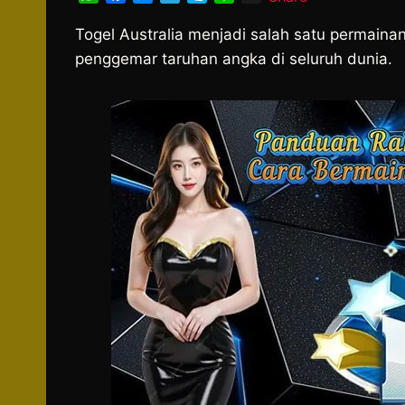
h
a
e
e
k
i
a
c
s
l
y
n
Togel Australia menjadi salah satu permaina
t
e
s
e
p
e
penggemar taruhan angka di seluruh dunia.
s
b
e
g
e
A
o
n
r
p
o
g
a
p
k
e
m
r