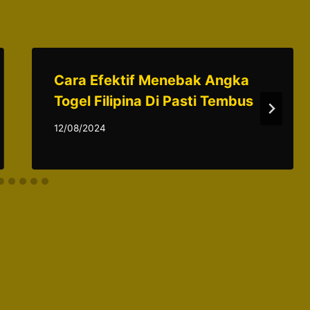
Cara Efektif Menebak Angka
Togel Filipina Di Pasti Tembus
12/08/2024