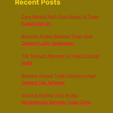
Recent Posts
Cara Mudah Raih Cuan Besar di Togel
Kuwait Hari Ini
Bocoran Angka Rahasia Togel New
Zealand Lotto Terlengkap
Trik Terbukti Menang di Togel Chicago
Night
Rahasia Ampuh Togel Germany Agar
Jackpot Tak Terlewat
Strategi Analisa Tren Angka
Kemenangan Bermain Togel China