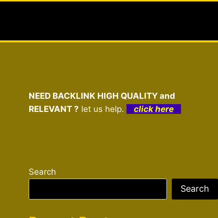
NEED BACKLINK HIGH QUALITY and
RELEVANT ?
let us help.
click here
Search
Search