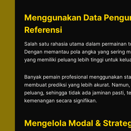
Menggunakan Data Pengun
Referensi
Salah satu rahasia utama dalam permainan t
Dengan memantau pola angka yang sering mu
yang memiliki peluang lebih tinggi untuk kelu
Banyak pemain profesional menggunakan stat
membuat prediksi yang lebih akurat. Namun, 
peluang, sehingga tidak ada jaminan pasti, t
kemenangan secara signifikan.
Mengelola Modal & Strate