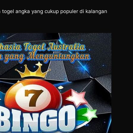
n togel angka yang cukup populer di kalangan