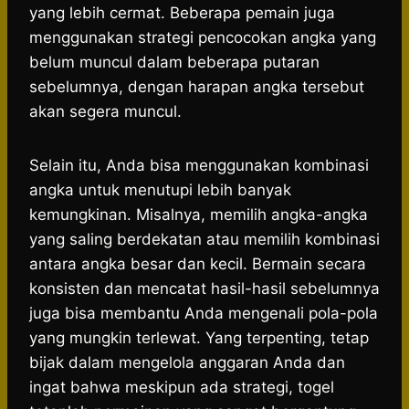
yang lebih cermat. Beberapa pemain juga
menggunakan strategi pencocokan angka yang
belum muncul dalam beberapa putaran
sebelumnya, dengan harapan angka tersebut
akan segera muncul.
Selain itu, Anda bisa menggunakan kombinasi
angka untuk menutupi lebih banyak
kemungkinan. Misalnya, memilih angka-angka
yang saling berdekatan atau memilih kombinasi
antara angka besar dan kecil. Bermain secara
konsisten dan mencatat hasil-hasil sebelumnya
juga bisa membantu Anda mengenali pola-pola
yang mungkin terlewat. Yang terpenting, tetap
bijak dalam mengelola anggaran Anda dan
ingat bahwa meskipun ada strategi, togel