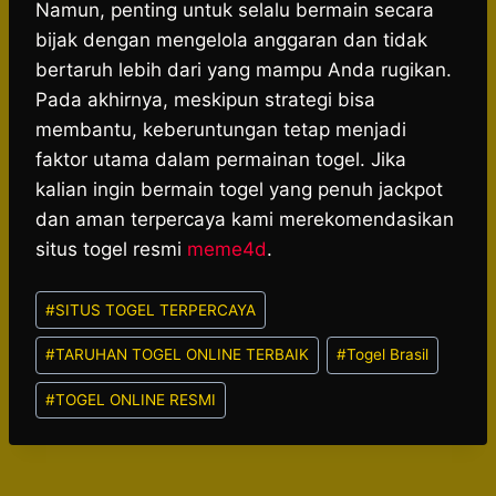
Namun, penting untuk selalu bermain secara
bijak dengan mengelola anggaran dan tidak
bertaruh lebih dari yang mampu Anda rugikan.
Pada akhirnya, meskipun strategi bisa
membantu, keberuntungan tetap menjadi
faktor utama dalam permainan togel. Jika
kalian ingin bermain togel yang penuh jackpot
dan aman terpercaya kami merekomendasikan
situs togel resmi
meme4d
.
Post
#
SITUS TOGEL TERPERCAYA
Tags:
#
TARUHAN TOGEL ONLINE TERBAIK
#
Togel Brasil
#
TOGEL ONLINE RESMI