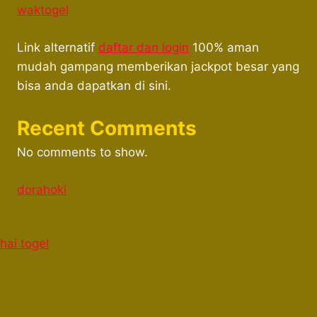
waktogel
Link alternatif
daftar dan login
100% aman
mudah gampang memberikan jackpot besar yang
bisa anda dapatkan di sini.
Recent Comments
No comments to show.
dorahoki
hai togel