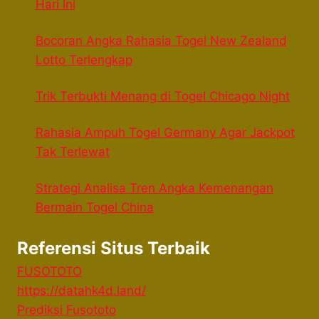
Hari Ini
Bocoran Angka Rahasia Togel New Zealand
Lotto Terlengkap
Trik Terbukti Menang di Togel Chicago Night
Rahasia Ampuh Togel Germany Agar Jackpot
Tak Terlewat
Strategi Analisa Tren Angka Kemenangan
Bermain Togel China
Referensi Situs Terbaik
FUSOTOTO
https://datahk4d.land/
Prediksi Fusototo