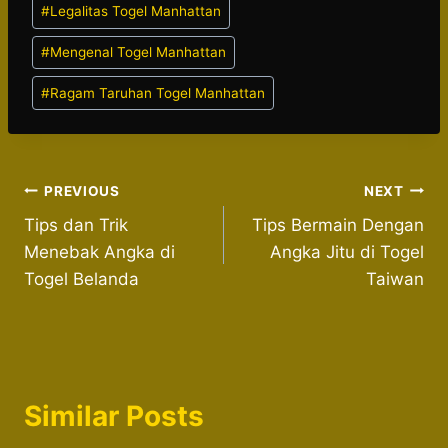
#
Legalitas Togel Manhattan
#
Mengenal Togel Manhattan
#
Ragam Taruhan Togel Manhattan
Post
PREVIOUS
NEXT
Tips dan Trik
Tips Bermain Dengan
navigation
Menebak Angka di
Angka Jitu di Togel
Togel Belanda
Taiwan
Similar Posts