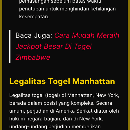
pemasangan sebelum batas waktu
penutupan untuk menghindari kehilangan
kesempatan.
Baca Juga:
Cara Mudah Meraih
Jackpot Besar Di Togel
Zimbabwe
Legalitas Togel Manhattan
Legalitas togel (togel) di Manhattan, New York,
berada dalam posisi yang kompleks. Secara
umum, perjudian di Amerika Serikat diatur oleh
hukum negara bagian, dan di New York,
undang-undang perjudian memberikan