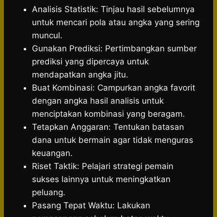
Analisis Statistik: Tinjau hasil sebelumnya
untuk mencari pola atau angka yang sering
muncul.
Gunakan Prediksi: Pertimbangkan sumber
prediksi yang dipercaya untuk
mendapatkan angka jitu.
Buat Kombinasi: Campurkan angka favorit
dengan angka hasil analisis untuk
menciptakan kombinasi yang beragam.
Tetapkan Anggaran: Tentukan batasan
dana untuk bermain agar tidak menguras
keuangan.
Riset Taktik: Pelajari strategi pemain
sukses lainnya untuk meningkatkan
peluang.
Pasang Tepat Waktu: Lakukan