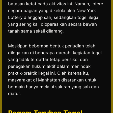
batasan ketat pada aktivitas ini. Namun, lotere
negara bagian yang dikelola oleh New York
Lottery dianggap sah, sedangkan togel ilegal
yang sering kali dioperasikan secara bawah
tanah sama sekali dilarang.
Meskipun beberapa bentuk perjudian telah
dilegalkan di beberapa daerah, kegiatan togel
yang tidak terdaftar tetap berisiko, dan
penegakan hukum aktif dalam menindak
praktik-praktik ilegal ini. Oleh karena itu,
masyarakat di Manhattan disarankan untuk
bermain hanya melalui saluran yang sah dan
diatur.