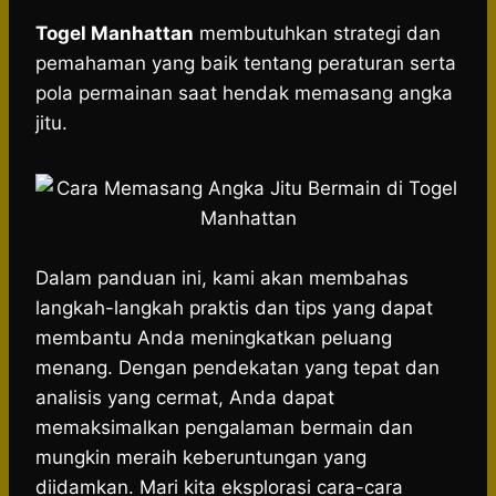
h
a
e
e
k
i
a
c
s
l
y
n
Togel Manhattan
membutuhkan strategi dan
t
e
s
e
p
e
pemahaman yang baik tentang peraturan serta
s
b
e
g
e
pola permainan saat hendak memasang angka
A
o
n
r
jitu.
p
o
g
a
p
k
e
m
r
Dalam panduan ini, kami akan membahas
langkah-langkah praktis dan tips yang dapat
membantu Anda meningkatkan peluang
menang. Dengan pendekatan yang tepat dan
analisis yang cermat, Anda dapat
memaksimalkan pengalaman bermain dan
mungkin meraih keberuntungan yang
diidamkan. Mari kita eksplorasi cara-cara