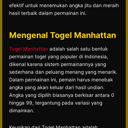
efektif untuk menemukan angka jitu dan meraih
hasil terbaik dalam permainan ini.
Mengenal Togel Manhattan
Togel Manhattan
adalah salah satu bentuk
permainan togel yang populer di Indonesia,
dikenal karena sistem permainannya yang
sederhana dan peluang menang yang menarik.
Dalam permainan ini, pemain harus menebak
angka yang akan keluar dari hasil undian.
Angka yang dipilih biasanya berkisar antara 0
hingga 99, tergantung pada variasi yang
dimainkan.
Keunikan dari Togel Manhattan adalah