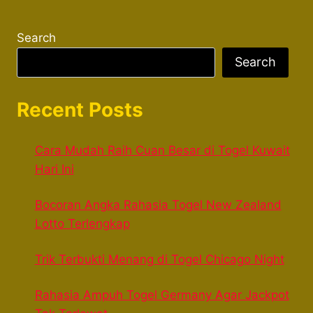
Search
Search
Recent Posts
Cara Mudah Raih Cuan Besar di Togel Kuwait
Hari Ini
Bocoran Angka Rahasia Togel New Zealand
Lotto Terlengkap
Trik Terbukti Menang di Togel Chicago Night
Rahasia Ampuh Togel Germany Agar Jackpot