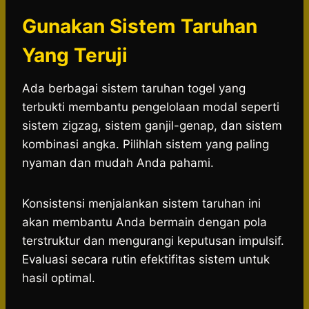
Gunakan Sistem Taruhan
Yang Teruji
Ada berbagai sistem taruhan togel yang
terbukti membantu pengelolaan modal seperti
sistem zigzag, sistem ganjil-genap, dan sistem
kombinasi angka. Pilihlah sistem yang paling
nyaman dan mudah Anda pahami.
Konsistensi menjalankan sistem taruhan ini
akan membantu Anda bermain dengan pola
terstruktur dan mengurangi keputusan impulsif.
Evaluasi secara rutin efektifitas sistem untuk
hasil optimal.