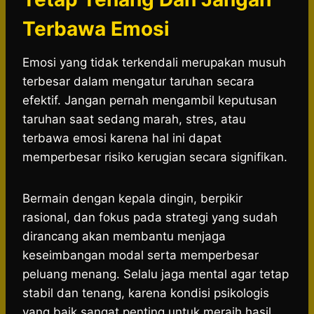
Terbawa Emosi
Emosi yang tidak terkendali merupakan musuh
terbesar dalam mengatur taruhan secara
efektif. Jangan pernah mengambil keputusan
taruhan saat sedang marah, stres, atau
terbawa emosi karena hal ini dapat
memperbesar risiko kerugian secara signifikan.
Bermain dengan kepala dingin, berpikir
rasional, dan fokus pada strategi yang sudah
dirancang akan membantu menjaga
keseimbangan modal serta memperbesar
peluang menang. Selalu jaga mental agar tetap
stabil dan tenang, karena kondisi psikologis
yang baik sangat penting untuk meraih hasil