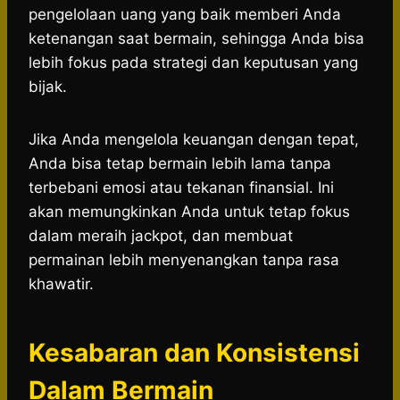
pengelolaan uang yang baik memberi Anda
ketenangan saat bermain, sehingga Anda bisa
lebih fokus pada strategi dan keputusan yang
bijak.
Jika Anda mengelola keuangan dengan tepat,
Anda bisa tetap bermain lebih lama tanpa
terbebani emosi atau tekanan finansial. Ini
akan memungkinkan Anda untuk tetap fokus
dalam meraih jackpot, dan membuat
permainan lebih menyenangkan tanpa rasa
khawatir.
Kesabaran dan Konsistensi
Dalam Bermain