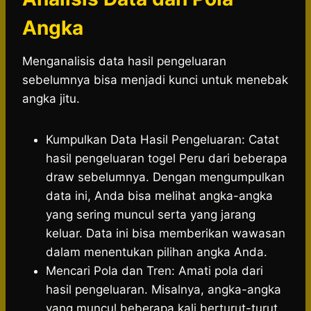
Angka
Menganalisis data hasil pengeluaran
sebelumnya bisa menjadi kunci untuk menebak
angka jitu.
Kumpulkan Data Hasil Pengeluaran: Catat
hasil pengeluaran togel Peru dari beberapa
draw sebelumnya. Dengan mengumpulkan
data ini, Anda bisa melihat angka-angka
yang sering muncul serta yang jarang
keluar. Data ini bisa memberikan wawasan
dalam menentukan pilihan angka Anda.
Mencari Pola dan Tren: Amati pola dari
hasil pengeluaran. Misalnya, angka-angka
yang muncul beberapa kali berturut-turut