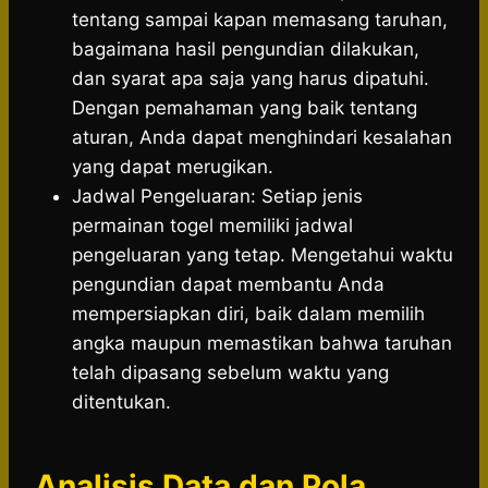
tentang sampai kapan memasang taruhan,
bagaimana hasil pengundian dilakukan,
dan syarat apa saja yang harus dipatuhi.
Dengan pemahaman yang baik tentang
aturan, Anda dapat menghindari kesalahan
yang dapat merugikan.
Jadwal Pengeluaran: Setiap jenis
permainan togel memiliki jadwal
pengeluaran yang tetap. Mengetahui waktu
pengundian dapat membantu Anda
mempersiapkan diri, baik dalam memilih
angka maupun memastikan bahwa taruhan
telah dipasang sebelum waktu yang
ditentukan.
Analisis Data dan Pola