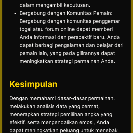
dalam mengambil keputusan.
Bergabung dengan Komunitas Pemain:
Bergabung dengan komunitas penggemar
togel atau forum online dapat memberi
Anda informasi dan perspektif baru. Anda
dapat berbagi pengalaman dan belajar dari
pemain lain, yang pada gilirannya dapat
meningkatkan strategi permainan Anda.
Kesimpulan
​Dengan memahami dasar-dasar permainan,
melakukan analisis data yang cermat,
menerapkan strategi pemilihan angka yang
efektif, serta mengendalikan emosi, Anda
dapat meningkatkan peluang untuk menebak