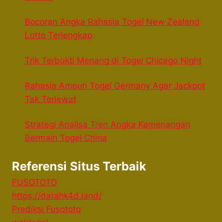
Bocoran Angka Rahasia Togel New Zealand
Lotto Terlengkap
Trik Terbukti Menang di Togel Chicago Night
Rahasia Ampuh Togel Germany Agar Jackpot
Tak Terlewat
Strategi Analisa Tren Angka Kemenangan
Bermain Togel China
Referensi Situs Terbaik
FUSOTOTO
https://datahk4d.land/
Prediksi Fusototo