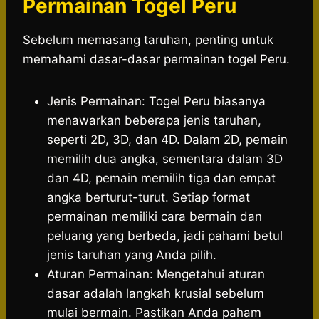
Permainan Togel Peru
Sebelum memasang taruhan, penting untuk
memahami dasar-dasar permainan togel Peru.
Jenis Permainan: Togel Peru biasanya
menawarkan beberapa jenis taruhan,
seperti 2D, 3D, dan 4D. Dalam 2D, pemain
memilih dua angka, sementara dalam 3D
dan 4D, pemain memilih tiga dan empat
angka berturut-turut. Setiap format
permainan memiliki cara bermain dan
peluang yang berbeda, jadi pahami betul
jenis taruhan yang Anda pilih.
Aturan Permainan: Mengetahui aturan
dasar adalah langkah krusial sebelum
mulai bermain. Pastikan Anda paham