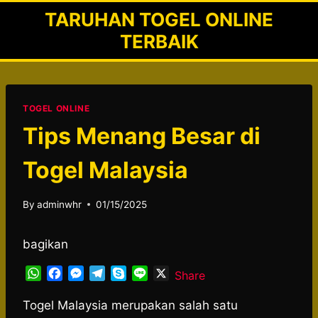
Skip
TARUHAN TOGEL ONLINE
to
TERBAIK
content
TOGEL ONLINE
Tips Menang Besar di
Togel Malaysia
By
adminwhr
01/15/2025
bagikan
W
F
M
T
S
L
X
Share
h
a
e
e
k
i
a
c
s
l
y
n
Togel Malaysia merupakan salah satu