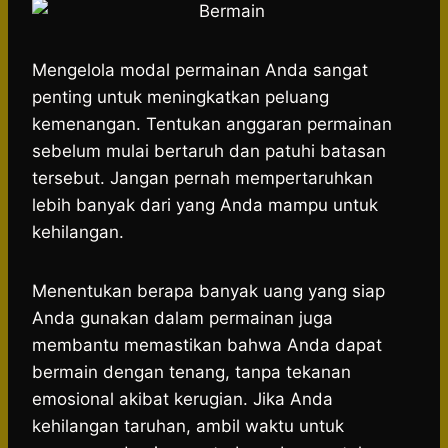
Mengelola modal permainan Anda sangat
penting untuk meningkatkan peluang
kemenangan. Tentukan anggaran permainan
sebelum mulai bertaruh dan patuhi batasan
tersebut. Jangan pernah mempertaruhkan
lebih banyak dari yang Anda mampu untuk
kehilangan.
Menentukan berapa banyak uang yang siap
Anda gunakan dalam permainan juga
membantu memastikan bahwa Anda dapat
bermain dengan tenang, tanpa tekanan
emosional akibat kerugian. Jika Anda
kehilangan taruhan, ambil waktu untuk