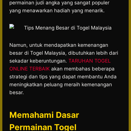
t
e
s
e
p
e
permainan judi angka yang sangat populer
s
b
e
g
e
yang menawarkan hadiah yang menarik.
A
o
n
r
p
o
g
a
p
k
e
m
r
Namun, untuk mendapatkan kemenangan
besar di Togel Malaysia, dibutuhkan lebih dari
sekadar keberuntungan.
TARUHAN TOGEL
ONLINE TERBAIK
akan membahas beberapa
strategi dan tips yang dapat membantu Anda
meningkatkan peluang meraih kemenangan
besar.
Memahami Dasar
Permainan Togel