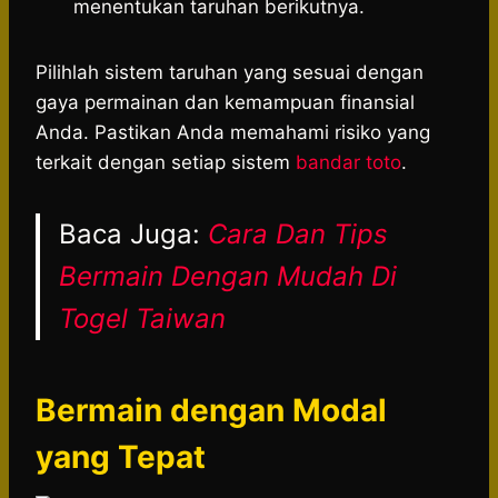
menentukan taruhan berikutnya.
Pilihlah sistem taruhan yang sesuai dengan
gaya permainan dan kemampuan finansial
Anda. Pastikan Anda memahami risiko yang
terkait dengan setiap sistem
bandar toto
.
Baca Juga:
Cara Dan Tips
Bermain Dengan Mudah Di
Togel Taiwan
Bermain dengan Modal
yang Tepat