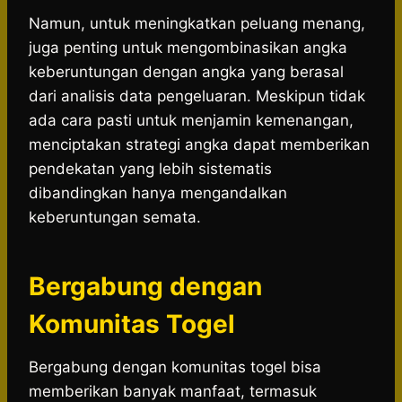
Namun, untuk meningkatkan peluang menang,
juga penting untuk mengombinasikan angka
keberuntungan dengan angka yang berasal
dari analisis data pengeluaran. Meskipun tidak
ada cara pasti untuk menjamin kemenangan,
menciptakan strategi angka dapat memberikan
pendekatan yang lebih sistematis
dibandingkan hanya mengandalkan
keberuntungan semata.
Bergabung dengan
Komunitas Togel
Bergabung dengan komunitas togel bisa
memberikan banyak manfaat, termasuk