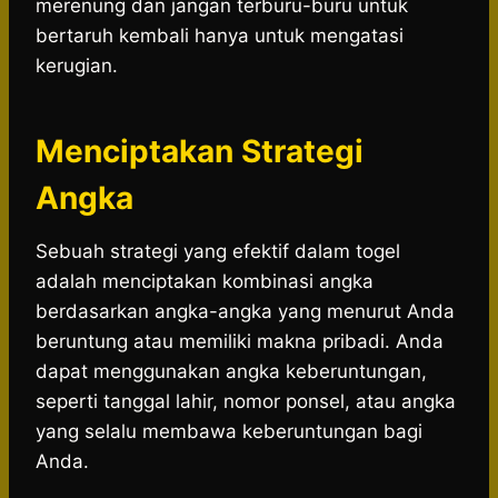
merenung dan jangan terburu-buru untuk
bertaruh kembali hanya untuk mengatasi
kerugian.
Menciptakan Strategi
Angka
Sebuah strategi yang efektif dalam togel
adalah menciptakan kombinasi angka
berdasarkan angka-angka yang menurut Anda
beruntung atau memiliki makna pribadi. Anda
dapat menggunakan angka keberuntungan,
seperti tanggal lahir, nomor ponsel, atau angka
yang selalu membawa keberuntungan bagi
Anda.