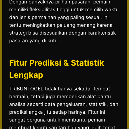
Dengan banyaknya pilihan pasaran, pemain
memiliki fleksibilitas tinggi untuk memilih waktu
dan jenis permainan yang paling sesuai. Ini
tentu meningkatkan peluang menang karena
strategi bisa disesuaikan dengan karakteristik
pasaran yang diikuti.
Fitur Prediksi & Statistik
Lengkap
TRIBUNTOGEL tidak hanya sekadar tempat
bermain, tetapi juga memberikan alat bantu
analisa seperti data pengeluaran, statistik, dan
prediksi angka jitu setiap harinya. Fitur ini
sangat berguna untuk membantu pemain
membuat keputusan taruhan yang lebih tepat.