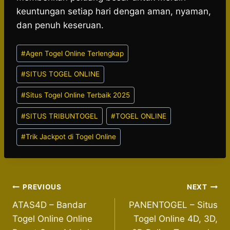
keuntungan setiap hari dengan aman, nyaman,
dan penuh keseruan.
Post
#
Agen Togel Online Terlengkap
Tags:
#
SITUS TOGEL ONLINE
#
Situs Togel Online Terbaik 2025
#
SITUS TRIBUNTOGEL
#
TOGEL ONLINE
#
Trik Jackpot di Togel Online
Post
PREVIOUS
NEXT
ATAS4D – Bandar
PANENTOGEL – Situs
navigation
Togel Online Online
Togel Online 4D, 3D,