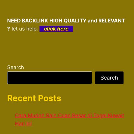
NEED BACKLINK HIGH QUALITY and RELEVANT
?
let us help.
click here
Search
Search
Recent Posts
Cara Mudah Raih Cuan Besar di Togel Kuwait
Hari Ini