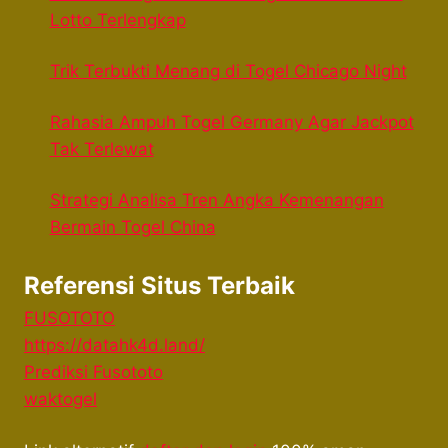
Lotto Terlengkap
Trik Terbukti Menang di Togel Chicago Night
Rahasia Ampuh Togel Germany Agar Jackpot
Tak Terlewat
Strategi Analisa Tren Angka Kemenangan
Bermain Togel China
Referensi Situs Terbaik
FUSOTOTO
https://datahk4d.land/
Prediksi Fusototo
waktogel