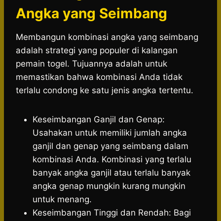
Angka yang Seimbang
Membangun kombinasi angka yang seimbang
adalah strategi yang populer di kalangan
pemain togel. Tujuannya adalah untuk
memastikan bahwa kombinasi Anda tidak
terlalu condong ke satu jenis angka tertentu.
Keseimbangan Ganjil dan Genap:
Usahakan untuk memiliki jumlah angka
ganjil dan genap yang seimbang dalam
kombinasi Anda. Kombinasi yang terlalu
banyak angka ganjil atau terlalu banyak
angka genap mungkin kurang mungkin
untuk menang.
Keseimbangan Tinggi dan Rendah: Bagi