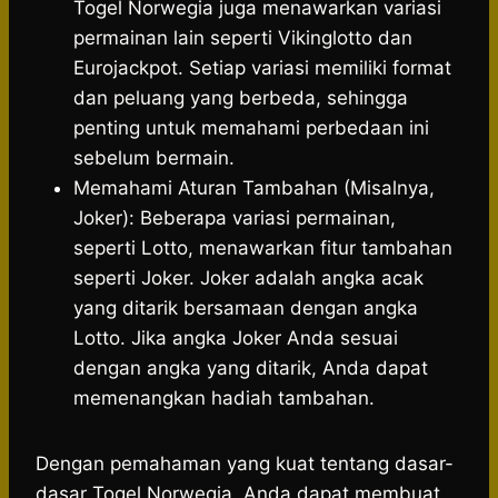
Togel Norwegia juga menawarkan variasi
permainan lain seperti Vikinglotto dan
Eurojackpot. Setiap variasi memiliki format
dan peluang yang berbeda, sehingga
penting untuk memahami perbedaan ini
sebelum bermain.
Memahami Aturan Tambahan (Misalnya,
Joker): Beberapa variasi permainan,
seperti Lotto, menawarkan fitur tambahan
seperti Joker. Joker adalah angka acak
yang ditarik bersamaan dengan angka
Lotto. Jika angka Joker Anda sesuai
dengan angka yang ditarik, Anda dapat
memenangkan hadiah tambahan.
Dengan pemahaman yang kuat tentang dasar-
dasar Togel Norwegia, Anda dapat membuat