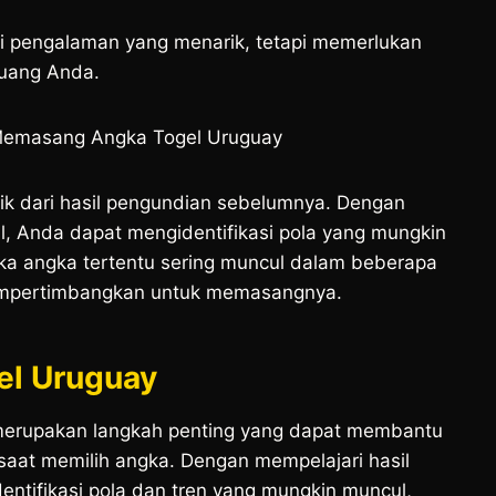
 pengalaman yang menarik, tetapi memerlukan
luang Anda.
stik dari hasil pengundian sebelumnya. Dengan
, Anda dapat mengidentifikasi pola yang mungkin
ka angka tertentu sering muncul dalam beberapa
mempertimbangkan untuk memasangnya.
gel Uruguay
erupakan langkah penting yang dapat membantu
aat memilih angka. Dengan mempelajari hasil
tifikasi pola dan tren yang mungkin muncul,