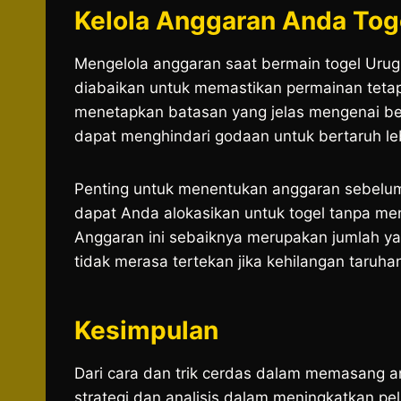
Kelola Anggaran Anda Tog
Mengelola anggaran saat bermain togel Urugu
diabaikan untuk memastikan permainan tet
menetapkan batasan yang jelas mengenai be
dapat menghindari godaan untuk bertaruh le
Penting untuk menentukan anggaran sebelum
dapat Anda alokasikan untuk togel tanpa men
Anggaran ini sebaiknya merupakan jumlah y
tidak merasa tertekan jika kehilangan taruha
Kesimpulan
Dari cara dan trik cerdas dalam memasang 
strategi dan analisis dalam meningkatkan 