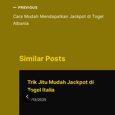
Post
PREVIOUS
Cara Mudah Mendapatkan Jackpot di Togel
navigation
Albania
Similar Posts
Trik Jitu Mudah Jackpot di
Togel Italia
01/13/2025