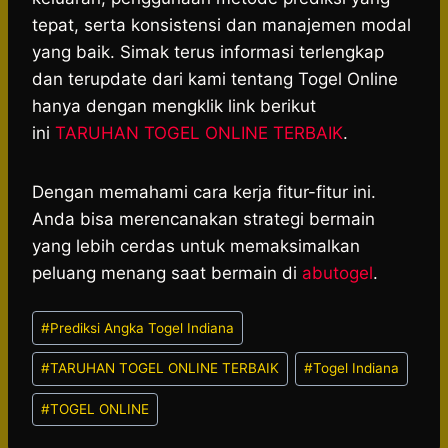
tepat, serta konsistensi dan manajemen modal
yang baik. Simak terus informasi terlengkap
dan terupdate dari kami tentang Togel Online
hanya dengan mengklik link berikut
ini
TARUHAN TOGEL ONLINE TERBAIK
.
Dengan memahami cara kerja fitur-fitur ini.
Anda bisa merencanakan strategi bermain
yang lebih cerdas untuk memaksimalkan
peluang menang saat bermain di
abutogel
.
Post
#
Prediksi Angka Togel Indiana
Tags:
#
TARUHAN TOGEL ONLINE TERBAIK
#
Togel Indiana
#
TOGEL ONLINE