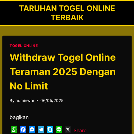
Skip
TARUHAN TOGEL ONLINE
to
TERBAIK
content
TOGEL ONLINE
Withdraw Togel Online
Teraman 2025 Dengan
No Limit
By
adminwhr
06/05/2025
bagikan
W
F
M
T
S
L
X
Share