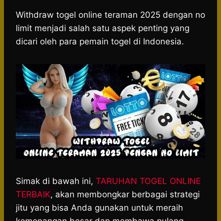
h
a
e
e
k
i
a
c
s
l
y
n
Withdraw togel online teraman 2025 dengan no
t
e
s
e
p
e
limit menjadi salah satu aspek penting yang
s
b
e
g
e
dicari oleh para pemain togel di Indonesia.
A
o
n
r
p
o
g
a
p
k
e
m
r
Simak di bawah ini,
TARUHAN TOGEL ONLINE
TERBAIK
, akan membongkar berbagai strategi
jitu yang bisa Anda gunakan untuk meraih