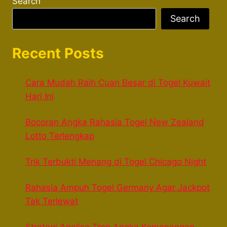
Search
Search
Recent Posts
Cara Mudah Raih Cuan Besar di Togel Kuwait
Hari Ini
Bocoran Angka Rahasia Togel New Zealand
Lotto Terlengkap
Trik Terbukti Menang di Togel Chicago Night
Rahasia Ampuh Togel Germany Agar Jackpot
Tak Terlewat
Strategi Analisa Tren Angka Kemenangan