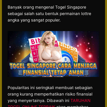
h
a
e
e
k
i
a
c
s
l
y
n
Banyak orang mengenal Togel Singapore
t
e
s
e
p
e
sebagai salah satu bentuk permainan lottre
s
b
e
g
e
angka yang sangat populer.
A
o
n
r
p
o
g
a
p
k
e
m
r
Popularitas ini seringkali membuat sebagian
orang kurang memperhatikan risiko finansial
yang menyertainya. Dibawah ini
TARUHAN