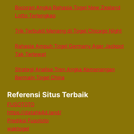
Bocoran Angka Rahasia Togel New Zealand
Lotto Terlengkap
Trik Terbukti Menang di Togel Chicago Night
Rahasia Ampuh Togel Germany Agar Jackpot
Tak Terlewat
Strategi Analisa Tren Angka Kemenangan
Bermain Togel China
Referensi Situs Terbaik
FUSOTOTO
https://datahk4d.land/
Prediksi Fusototo
waktogel