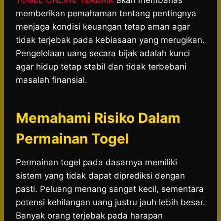
TOGEL ONLINE TERBAIK
akan membahas
memberikan pemahaman tentang pentingnya
menjaga kondisi keuangan tetap aman agar
tidak terjebak pada kebiasaan yang merugikan.
Pengelolaan uang secara bijak adalah kunci
agar hidup tetap stabil dan tidak terbebani
masalah finansial.
Memahami Risiko Dalam
Permainan Togel
Permainan togel pada dasarnya memiliki
sistem yang tidak dapat diprediksi dengan
pasti. Peluang menang sangat kecil, sementara
potensi kehilangan uang justru jauh lebih besar.
Banyak orang terjebak pada harapan