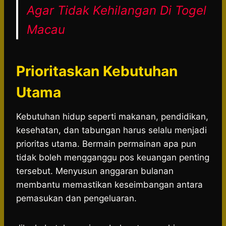
Agar Tidak Kehilangan Di Togel
Macau
Prioritaskan Kebutuhan
Utama
Kebutuhan hidup seperti makanan, pendidikan,
kesehatan, dan tabungan harus selalu menjadi
prioritas utama. Bermain permainan apa pun
tidak boleh mengganggu pos keuangan penting
tersebut. Menyusun anggaran bulanan
membantu memastikan keseimbangan antara
pemasukan dan pengeluaran.