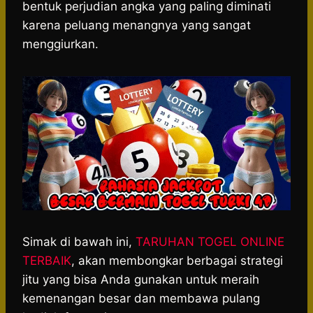
t
e
s
e
p
e
bentuk perjudian angka yang paling diminati
s
b
e
g
e
karena peluang menangnya yang sangat
A
o
n
r
menggiurkan.
p
o
g
a
p
k
e
m
r
Simak di bawah ini,
TARUHAN TOGEL ONLINE
TERBAIK
, akan membongkar berbagai strategi
jitu yang bisa Anda gunakan untuk meraih
kemenangan besar dan membawa pulang