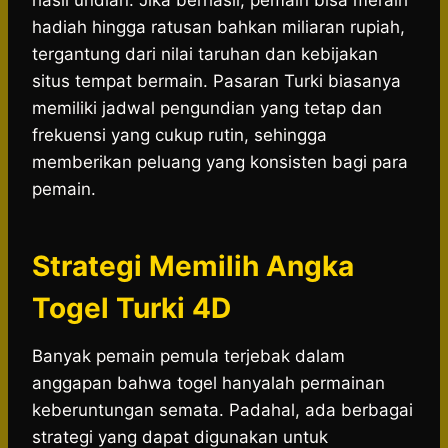
hasil undian. Jika berhasil, pemain bisa meraih
hadiah hingga ratusan bahkan miliaran rupiah,
tergantung dari nilai taruhan dan kebijakan
situs tempat bermain. Pasaran Turki biasanya
memiliki jadwal pengundian yang tetap dan
frekuensi yang cukup rutin, sehingga
memberikan peluang yang konsisten bagi para
pemain.
Strategi Memilih Angka
Togel Turki 4D
Banyak pemain pemula terjebak dalam
anggapan bahwa togel hanyalah permainan
keberuntungan semata. Padahal, ada berbagai
strategi yang dapat digunakan untuk