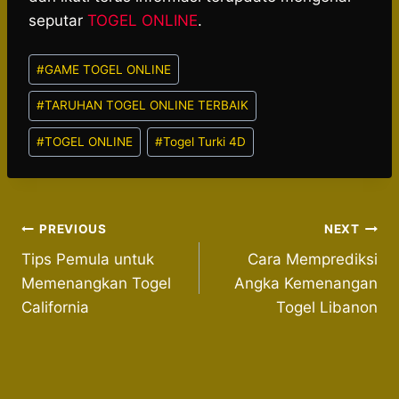
seputar
TOGEL ONLINE
.
Post
#
GAME TOGEL ONLINE
Tags:
#
TARUHAN TOGEL ONLINE TERBAIK
#
TOGEL ONLINE
#
Togel Turki 4D
Post
PREVIOUS
NEXT
Tips Pemula untuk
Cara Memprediksi
navigation
Memenangkan Togel
Angka Kemenangan
California
Togel Libanon