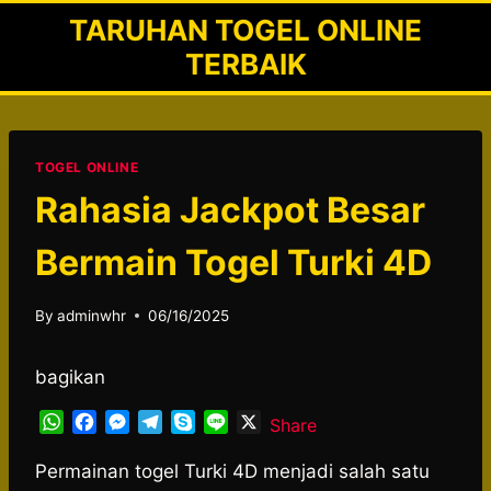
Skip
TARUHAN TOGEL ONLINE
to
TERBAIK
content
TOGEL ONLINE
Rahasia Jackpot Besar
Bermain Togel Turki 4D
By
adminwhr
06/16/2025
bagikan
W
F
M
T
S
L
X
Share
h
a
e
e
k
i
a
c
s
l
y
n
Permainan togel Turki 4D menjadi salah satu