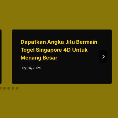
Dapatkan Angka Jitu Bermain
Togel Singapore 4D Untuk
Menang Besar
02/04/2025