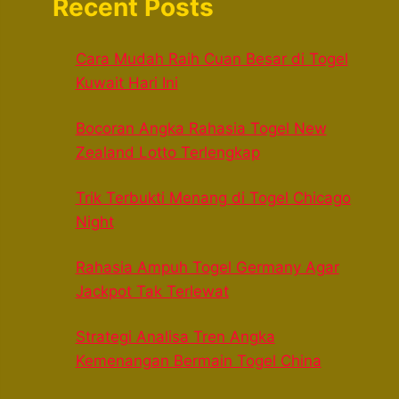
Recent Posts
Cara Mudah Raih Cuan Besar di Togel
Kuwait Hari Ini
Bocoran Angka Rahasia Togel New
Zealand Lotto Terlengkap
Trik Terbukti Menang di Togel Chicago
Night
Rahasia Ampuh Togel Germany Agar
Jackpot Tak Terlewat
Strategi Analisa Tren Angka
Kemenangan Bermain Togel China