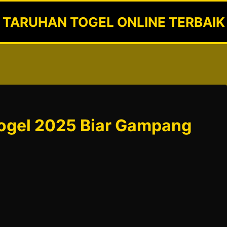
TARUHAN TOGEL ONLINE TERBAIK
ogel 2025 Biar Gampang