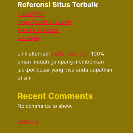
Referensi Situs Terbaik
FUSOTOTO
https://datahk4d.land/
Prediksi Fusototo
waktogel
Link alternatif
daftar dan login
100%
aman mudah gampang memberikan
jackpot besar yang bisa anda dapatkan
di sini.
Recent Comments
No comments to show.
dorahoki