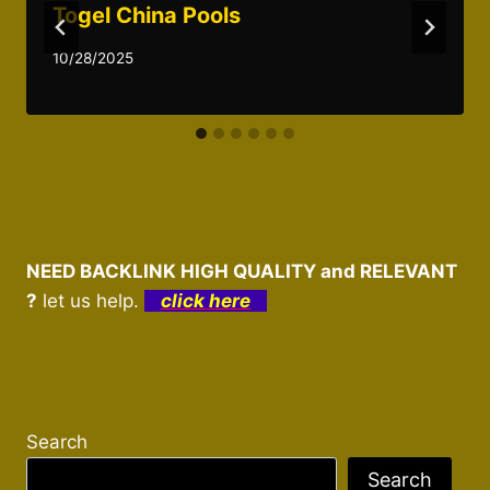
Togel China Pools
10/28/2025
NEED BACKLINK HIGH QUALITY and RELEVANT
?
let us help.
click here
Search
Search