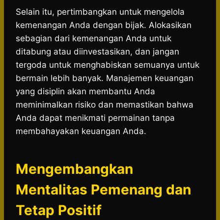
Selain itu, pertimbangkan untuk mengelola
kemenangan Anda dengan bijak. Alokasikan
sebagian dari kemenangan Anda untuk
ditabung atau diinvestasikan, dan jangan
tergoda untuk menghabiskan semuanya untuk
bermain lebih banyak. Manajemen keuangan
yang disiplin akan membantu Anda
meminimalkan risiko dan memastikan bahwa
Anda dapat menikmati permainan tanpa
membahayakan keuangan Anda.
Mengembangkan
Mentalitas Pemenang dan
Tetap Positif