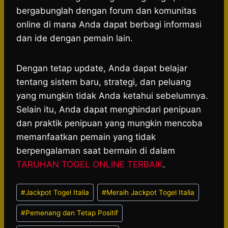
bergabunglah dengan forum dan komunitas
online di mana Anda dapat berbagi informasi
dan ide dengan pemain lain.
Dengan tetap update, Anda dapat belajar
tentang sistem baru, strategi, dan peluang
yang mungkin tidak Anda ketahui sebelumnya.
Selain itu, Anda dapat menghindari penipuan
dan praktik penipuan yang mungkin mencoba
memanfaatkan pemain yang tidak
berpengalaman saat bermain di dalam
TARUHAN TOGEL ONLINE TERBAIK
.
Post
#
Jackpot Togel Italia
#
Meraih Jackpot Togel Italia
Tags:
#
Pemenang dan Tetap Positif