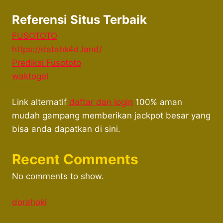
Referensi Situs Terbaik
FUSOTOTO
https://datahk4d.land/
Prediksi Fusototo
waktogel
Link alternatif
daftar dan login
100% aman
mudah gampang memberikan jackpot besar yang
bisa anda dapatkan di sini.
Recent Comments
No comments to show.
dorahoki