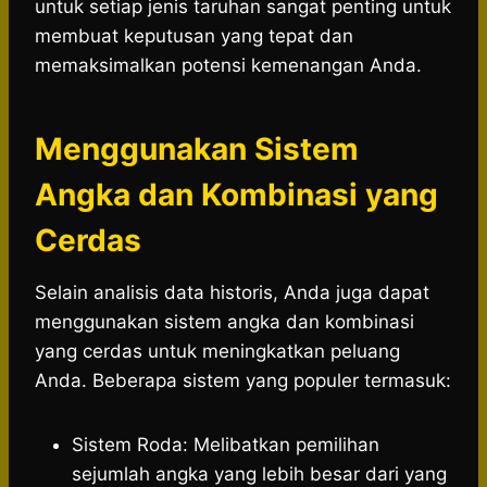
untuk setiap jenis taruhan sangat penting untuk
membuat keputusan yang tepat dan
memaksimalkan potensi kemenangan Anda.
Menggunakan Sistem
Angka dan Kombinasi yang
Cerdas
Selain analisis data historis, Anda juga dapat
menggunakan sistem angka dan kombinasi
yang cerdas untuk meningkatkan peluang
Anda. Beberapa sistem yang populer termasuk:
Sistem Roda: Melibatkan pemilihan
sejumlah angka yang lebih besar dari yang