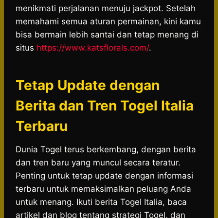
menikmati perjalanan menuju jackpot. Setelah
memahami semua aturan permainan, kini kamu
bisa bermain lebih santai dan tetap menang di
situs
https://www.katsflorals.com/
.
Tetap Update dengan
Berita dan Tren Togel Italia
Terbaru
Dunia Togel terus berkembang, dengan berita
dan tren baru yang muncul secara teratur.
Penting untuk tetap update dengan informasi
terbaru untuk memaksimalkan peluang Anda
untuk menang. Ikuti berita Togel Italia, baca
artikel dan blog tentang strategi Togel, dan