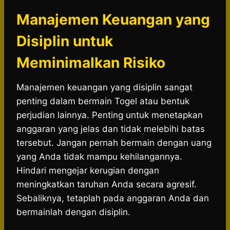
Manajemen Keuangan yang
Disiplin untuk
Meminimalkan Risiko
Manajemen keuangan yang disiplin sangat
penting dalam bermain Togel atau bentuk
perjudian lainnya. Penting untuk menetapkan
anggaran yang jelas dan tidak melebihi batas
tersebut. Jangan pernah bermain dengan uang
yang Anda tidak mampu kehilangannya.
Hindari mengejar kerugian dengan
meningkatkan taruhan Anda secara agresif.
Sebaliknya, tetaplah pada anggaran Anda dan
bermainlah dengan disiplin.