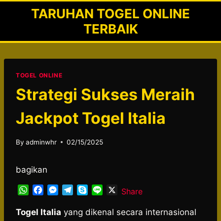
Skip
TARUHAN TOGEL ONLINE
to
TERBAIK
content
TOGEL ONLINE
Strategi Sukses Meraih
Jackpot Togel Italia
By
adminwhr
02/15/2025
bagikan
W
F
M
T
S
L
X
Share
h
a
e
e
k
i
a
c
s
l
y
n
Togel Italia
yang dikenal secara internasional