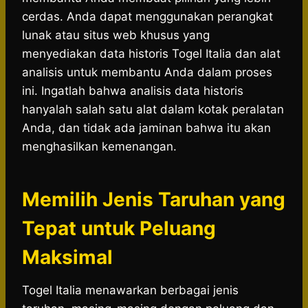
cerdas. Anda dapat menggunakan perangkat
lunak atau situs web khusus yang
menyediakan data historis Togel Italia dan alat
analisis untuk membantu Anda dalam proses
ini. Ingatlah bahwa analisis data historis
hanyalah salah satu alat dalam kotak peralatan
Anda, dan tidak ada jaminan bahwa itu akan
menghasilkan kemenangan.
Memilih Jenis Taruhan yang
Tepat untuk Peluang
Maksimal
Togel Italia menawarkan berbagai jenis