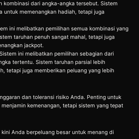
kombinasi dari angka-angka tersebut. Sistem
a untuk memenangkan hadiah, tetapi juga
tem ini melibatkan pemilihan semua kombinasi yang
istem taruhan penuh sangat mahal, tetapi juga
nangkan jackpot.
 Sistem ini melibatkan pemilihan sebagian dari
ka tertentu. Sistem taruhan parsial lebih
h, tetapi juga memberikan peluang yang lebih
nggaran dan toleransi risiko Anda. Penting untuk
g menjamin kemenangan, tetapi sistem yang tepat
 kini Anda berpeluang besar untuk menang di