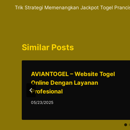
Trik Strategi Memenangkan Jackpot Togel Pranci
navigation
Similar Posts
AVIANTOGEL – Website Togel
a
Online Dengan Layanan
Profesional
05/23/2025