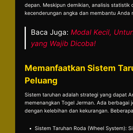
depan. Meskipun demikian, analisis statist
kecenderungan angka dan membantu Anda m
Baca Juga:
Modal Kecil, Untu
yang Wajib Dicoba!
Memanfaatkan Sistem Tar
Peluang
Sistem taruhan adalah strategi yang dapat
memenangkan Togel Jerman. Ada berbagai je
dengan kelebihan dan kekurangan. Beberapa 
Sistem Taruhan Roda (Wheel System): Si