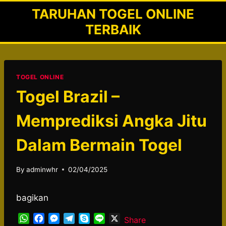
Skip
TARUHAN TOGEL ONLINE
to
TERBAIK
content
TOGEL ONLINE
Togel Brazil –
Memprediksi Angka Jitu
Dalam Bermain Togel
By
adminwhr
02/04/2025
bagikan
W
F
M
T
S
L
X
Share