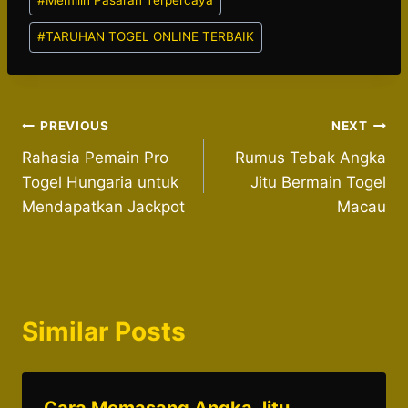
#
TARUHAN TOGEL ONLINE TERBAIK
Post
PREVIOUS
NEXT
Rahasia Pemain Pro
Rumus Tebak Angka
navigation
Togel Hungaria untuk
Jitu Bermain Togel
Mendapatkan Jackpot
Macau
Similar Posts
Cara Memasang Angka Jitu