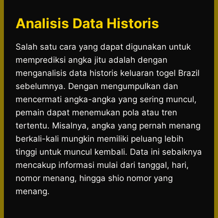
Analisis Data Historis
Salah satu cara yang dapat digunakan untuk
memprediksi angka jitu adalah dengan
menganalisis data historis keluaran togel Brazil
sebelumnya. Dengan mengumpulkan dan
mencermati angka-angka yang sering muncul,
pemain dapat menemukan pola atau tren
tertentu. Misalnya, angka yang pernah menang
berkali-kali mungkin memiliki peluang lebih
tinggi untuk muncul kembali. Data ini sebaiknya
mencakup informasi mulai dari tanggal, hari,
nomor menang, hingga shio nomor yang
menang.