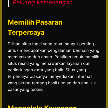
Peluang Kemenangan
Memilih Pasaran
Terpercaya
Pilihan situs togel yang tepat sangat penting
untuk mendapatkan pengalaman bermain yang
memuaskan dan aman. Pastikan untuk memilih
situs resmi yang menawarkan layanan dan
perlindungan data yang baik. Situs yang
terpercaya biasanya menyediakan informasi
yang akurat tentang hasil undian dan analisis
pasar yang terkini.