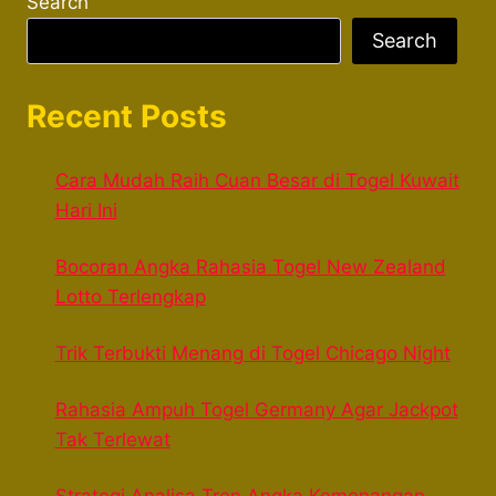
Search
Search
Recent Posts
Cara Mudah Raih Cuan Besar di Togel Kuwait
Hari Ini
Bocoran Angka Rahasia Togel New Zealand
Lotto Terlengkap
Trik Terbukti Menang di Togel Chicago Night
Rahasia Ampuh Togel Germany Agar Jackpot
Tak Terlewat
Strategi Analisa Tren Angka Kemenangan