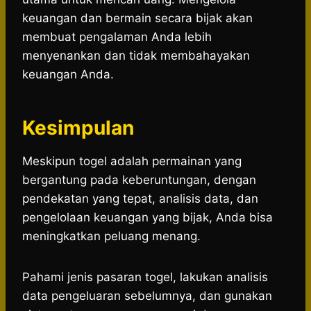
keuangan dan bermain secara bijak akan
membuat pengalaman Anda lebih
menyenankan dan tidak membahayakan
keuangan Anda.
Kesimpulan
Meskipun togel adalah permainan yang
bergantung pada keberuntungan, dengan
pendekatan yang tepat, analisis data, dan
pengelolaan keuangan yang bijak, Anda bisa
meningkatkan peluang menang.
Pahami jenis pasaran togel, lakukan analisis
data pengeluaran sebelumnya, dan gunakan