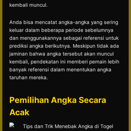
kembali muncul.
Anda bisa mencatat angka-angka yang sering
keluar dalam beberapa periode sebelumnya
dan menggunakannya sebagai referensi untuk
prediksi angka berikutnya. Meskipun tidak ada
jaminan bahwa angka tersebut akan muncul
kembali, pendekatan ini memberi pemain lebih
banyak referensi dalam menentukan angka
taruhan mereka.
Pemilihan Angka Secara
Acak