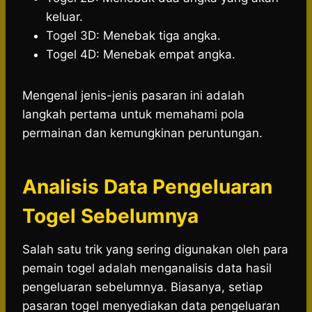
keluar.
Togel 3D: Menebak tiga angka.
Togel 4D: Menebak empat angka.
Mengenal jenis-jenis pasaran ini adalah
langkah pertama untuk memahami pola
permainan dan kemungkinan peruntungan.
Analisis Data Pengeluaran
Togel Sebelumnya
Salah satu trik yang sering digunakan oleh para
pemain togel adalah menganalisis data hasil
pengeluaran sebelumnya. Biasanya, setiap
pasaran togel menyediakan data pengeluaran