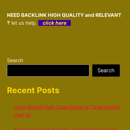
NEED BACKLINK HIGH QUALITY and RELEVANT
?
let us help.
click here
Search
Search
Recent Posts
Cara Mudah Raih Cuan Besar di Togel Kuwait
Hari Ini
Bocoran Angka Rahasia Togel New Zealand