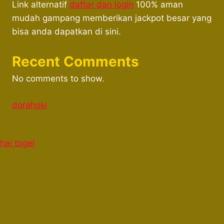
Link alternatif
daftar dan login
100% aman
mudah gampang memberikan jackpot besar yang
bisa anda dapatkan di sini.
Recent Comments
No comments to show.
dorahoki
hai togel
© 2026
TARUHAN TOGEL ONLINE TERBAIK