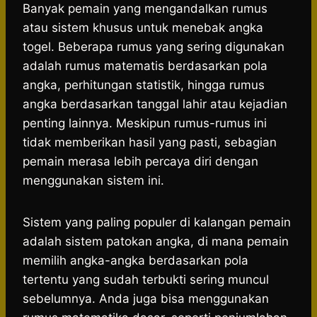
Banyak pemain yang mengandalkan rumus
atau sistem khusus untuk menebak angka
togel. Beberapa rumus yang sering digunakan
adalah rumus matematis berdasarkan pola
angka, perhitungan statistik, hingga rumus
angka berdasarkan tanggal lahir atau kejadian
penting lainnya. Meskipun rumus-rumus ini
tidak memberikan hasil yang pasti, sebagian
pemain merasa lebih percaya diri dengan
menggunakan sistem ini.
Sistem yang paling populer di kalangan pemain
adalah sistem patokan angka, di mana pemain
memilih angka-angka berdasarkan pola
tertentu yang sudah terbukti sering muncul
sebelumnya. Anda juga bisa menggunakan