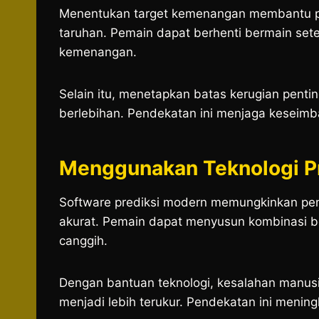
Menentukan target kemenangan membantu pem
taruhan. Pemain dapat berhenti bermain sete
kemenangan.
Selain itu, menetapkan batas kerugian pent
berlebihan. Pendekatan ini menjaga keseimb
Menggunakan Teknologi P
Software prediksi modern memungkinkan pem
akurat. Pemain dapat menyusun kombinasi be
canggih.
Dengan bantuan teknologi, kesalahan manusi
menjadi lebih terukur. Pendekatan ini mening