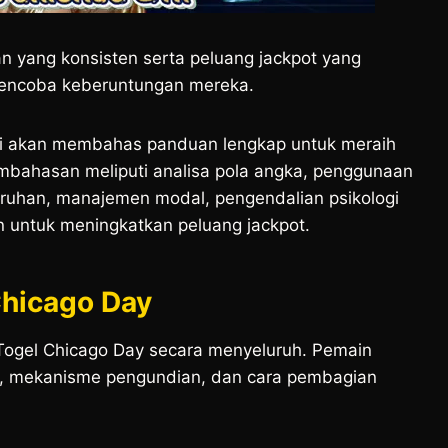
an yang konsisten serta peluang jackpot yang
mencoba keberuntungan mereka.
i akan membahas panduan lengkap untuk meraih
mbahasan meliputi analisa pola angka, penggunaan
 taruhan, manajemen modal, pengendalian psikologi
rn untuk meningkatkan peluang jackpot.
hicago Day
ogel Chicago Day secara menyeluruh. Pemain
ia, mekanisme pengundian, dan cara pembagian