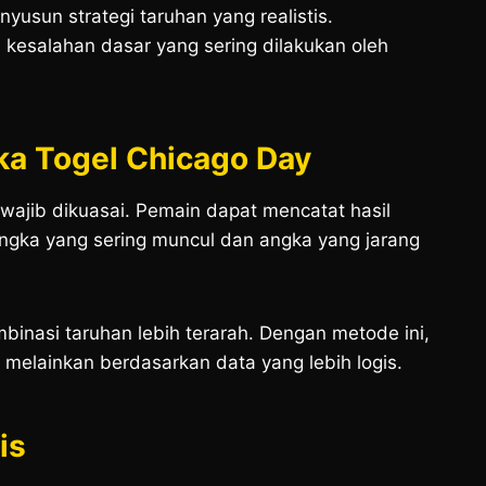
sun strategi taruhan yang realistis.
kesalahan dasar yang sering dilakukan oleh
ka Togel Chicago Day
 wajib dikuasai. Pemain dapat mencatat hasil
gka yang sering muncul dan angka yang jarang
nasi taruhan lebih terarah. Dengan metode ini,
 melainkan berdasarkan data yang lebih logis.
is