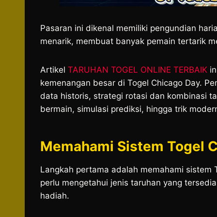
Pasaran ini dikenal memiliki pengundian hari
menarik, membuat banyak pemain tertarik 
Artikel
TARUHAN TOGEL ONLINE TERBAIK
in
kemenangan besar di Togel Chicago Day. Pe
data historis, strategi rotasi dan kombinasi
bermain, simulasi prediksi, hingga trik mode
Memahami Sistem Togel C
Langkah pertama adalah memahami sistem T
perlu mengetahui jenis taruhan yang tersed
hadiah.