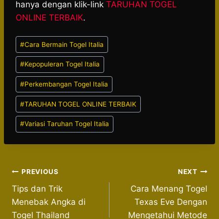
hanya dengan klik-link
TARUHAN TOGEL
ONLINE TERBAIK
.
Post
#
Cara Bermain Togel Italia
Tags:
#
Kepopuleran Togel Italia
#
Perkembangan Togel Italia
#
TARUHAN TOGEL ONLINE TERBAIK
#
Variasi Taruhan Togel Italia
Post
PREVIOUS
NEXT
Tips dan Trik
Cara Menang Togel
navigation
Menebak Angka di
Texas Eve Dengan
Togel Thailand
Mengetahui Metode