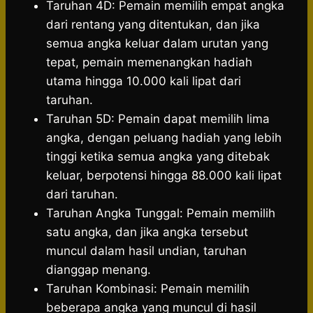
Taruhan 4D: Pemain memilih empat angka
dari rentang yang ditentukan, dan jika
semua angka keluar dalam urutan yang
tepat, pemain memenangkan hadiah
utama hingga 10.000 kali lipat dari
taruhan.
Taruhan 5D: Pemain dapat memilih lima
angka, dengan peluang hadiah yang lebih
tinggi ketika semua angka yang ditebak
keluar, berpotensi hingga 88.000 kali lipat
dari taruhan.
Taruhan Angka Tunggal: Pemain memilih
satu angka, dan jika angka tersebut
muncul dalam hasil undian, taruhan
dianggap menang.
Taruhan Kombinasi: Pemain memilih
beberapa angka yang muncul di hasil