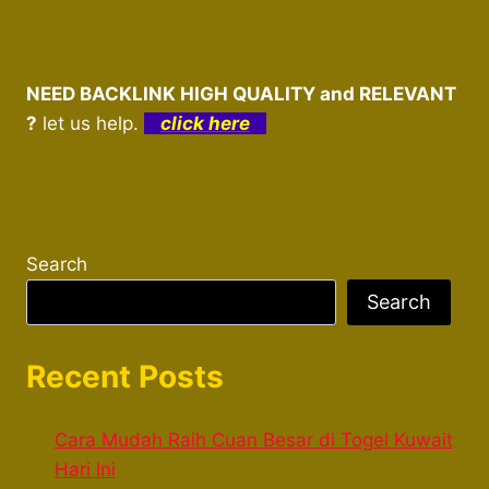
NEED BACKLINK HIGH QUALITY and RELEVANT
?
let us help.
click here
Search
Search
Recent Posts
Cara Mudah Raih Cuan Besar di Togel Kuwait
Hari Ini