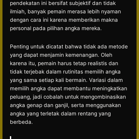
pendekatan ini bersifat subjektif dan tidak
ilmiah, banyak pemain merasa lebih nyaman
dengan cara ini karena memberikan makna
personal pada pilihan angka mereka.
Penting untuk dicatat bahwa tidak ada metode
yang dapat menjamin kemenangan. Oleh
karena itu, pemain harus tetap realistis dan
tidak terjebak dalam rutinitas memilih angka
yang sama setiap kali bermain. Variasi dalam
memilih angka dapat membantu meningkatkan
peluang, jadi cobalah untuk mengombinasikan
angka genap dan ganjil, serta menggunakan
angka yang terletak dalam rentang yang
berbeda.