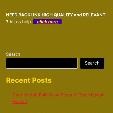
NEED BACKLINK HIGH QUALITY and RELEVANT
?
let us help.
click here
Search
Search
Recent Posts
Cara Mudah Raih Cuan Besar di Togel Kuwait
Hari Ini