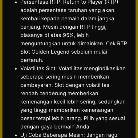
Persentase RTP: Return to Player (RTP)
adalah persentase taruhan yang akan
kembali kepada pemain dalam jangka
panjang. Mesin dengan RTP tinggi,
biasanya di atas 95%, lebih
menguntungkan untuk dimainkan. Cek RTP
Slot Golden Legend sebelum mulai
bertaruh.
Volatilitas Slot: Volatilitas mengindikasikan
seberapa sering mesin memberikan
pembayaran. Slot dengan volatilitas
rendah cenderung memberikan
kemenangan kecil lebih sering, sedangkan
yang tinggi memberikan kemenangan
besar tetapi lebih jarang. Pilih yang sesuai
dengan gaya bermain Anda.
Uji Coba Beberapa Mesin: Jangan ragu