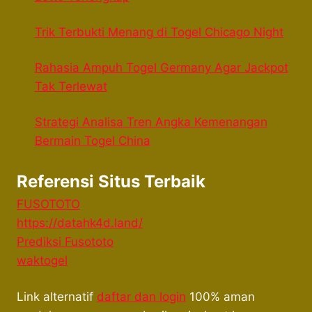
Trik Terbukti Menang di Togel Chicago Night
Rahasia Ampuh Togel Germany Agar Jackpot
Tak Terlewat
Strategi Analisa Tren Angka Kemenangan
Bermain Togel China
Referensi Situs Terbaik
FUSOTOTO
https://datahk4d.land/
Prediksi Fusototo
waktogel
Link alternatif
daftar dan login
100% aman