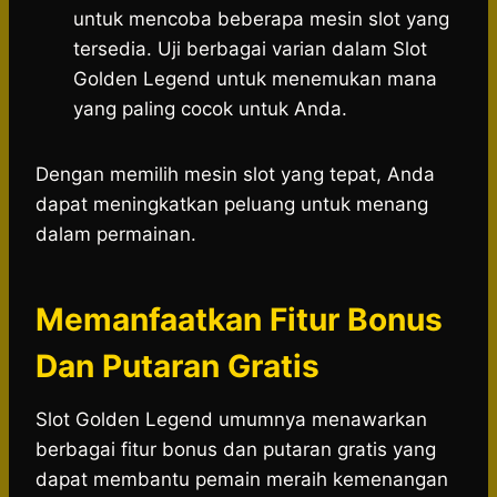
untuk mencoba beberapa mesin slot yang
tersedia. Uji berbagai varian dalam Slot
Golden Legend untuk menemukan mana
yang paling cocok untuk Anda.
Dengan memilih mesin slot yang tepat, Anda
dapat meningkatkan peluang untuk menang
dalam permainan.
Memanfaatkan Fitur Bonus
Dan Putaran Gratis
Slot Golden Legend umumnya menawarkan
berbagai fitur bonus dan putaran gratis yang
dapat membantu pemain meraih kemenangan