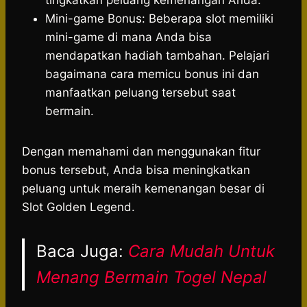
tingkatkan peluang kemenangan Anda.
Mini-game Bonus: Beberapa slot memiliki
mini-game di mana Anda bisa
mendapatkan hadiah tambahan. Pelajari
bagaimana cara memicu bonus ini dan
manfaatkan peluang tersebut saat
bermain.
Dengan memahami dan menggunakan fitur
bonus tersebut, Anda bisa meningkatkan
peluang untuk meraih kemenangan besar di
Slot Golden Legend.
Baca Juga:
Cara Mudah Untuk
Menang Bermain Togel Nepal