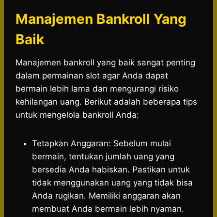
Manajemen Bankroll Yang
Baik
Manajemen bankroll yang baik sangat penting
dalam permainan slot agar Anda dapat
bermain lebih lama dan mengurangi risiko
kehilangan uang. Berikut adalah beberapa tips
untuk mengelola bankroll Anda:
Tetapkan Anggaran: Sebelum mulai
bermain, tentukan jumlah uang yang
bersedia Anda habiskan. Pastikan untuk
tidak menggunakan uang yang tidak bisa
Anda rugikan. Memiliki anggaran akan
membuat Anda bermain lebih nyaman.