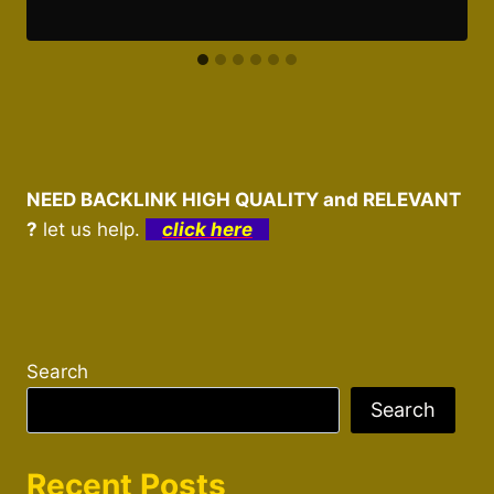
NEED BACKLINK HIGH QUALITY and RELEVANT
?
let us help.
click here
Search
Search
Recent Posts