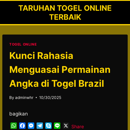
Skip
TARUHAN TOGEL ONLINE
to
TERBAIK
content
TOGEL ONLINE
Kunci Rahasia
Menguasai Permainan
Angka di Togel Brazil
By
adminwhr
10/30/2025
bagikan
W
F
M
T
S
L
X
Share