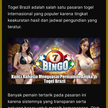
h
a
e
e
k
i
a
c
s
l
y
n
Togel Brazil adalah salah satu pasaran togel
t
e
s
e
p
e
internasional yang populer karena tingkat
s
b
e
g
e
keakuratan hasil dan jadwal pengundian yang
A
o
n
r
teratur.
p
o
g
a
p
k
e
m
r
Banyak pemain tertarik pada pasaran ini
karena sistemnya yang transparan serta