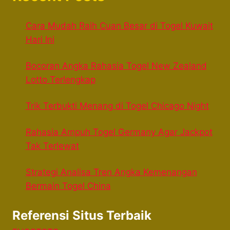
Cara Mudah Raih Cuan Besar di Togel Kuwait
Hari Ini
Bocoran Angka Rahasia Togel New Zealand
Lotto Terlengkap
Trik Terbukti Menang di Togel Chicago Night
Rahasia Ampuh Togel Germany Agar Jackpot
Tak Terlewat
Strategi Analisa Tren Angka Kemenangan
Bermain Togel China
Referensi Situs Terbaik