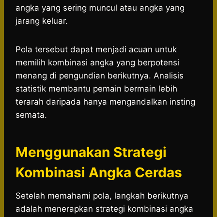
angka yang sering muncul atau angka yang
jarang keluar.
Pola tersebut dapat menjadi acuan untuk
memilih kombinasi angka yang berpotensi
menang di pengundian berikutnya. Analisis
statistik membantu pemain bermain lebih
terarah daripada hanya mengandalkan insting
semata.
Menggunakan Strategi
Kombinasi Angka Cerdas
Setelah memahami pola, langkah berikutnya
adalah menerapkan strategi kombinasi angka