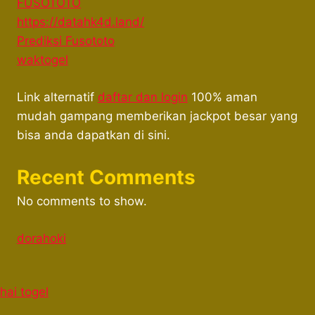
FUSOTOTO
https://datahk4d.land/
Prediksi Fusototo
waktogel
Link alternatif
daftar dan login
100% aman
mudah gampang memberikan jackpot besar yang
bisa anda dapatkan di sini.
Recent Comments
No comments to show.
dorahoki
hai togel