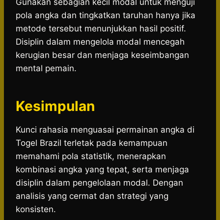
Gunakan sebagian kecil modal untuk menguji
pola angka dan tingkatkan taruhan hanya jika
metode tersebut menunjukkan hasil positif.
Disiplin dalam mengelola modal mencegah
kerugian besar dan menjaga keseimbangan
mental pemain.
Kesimpulan
Kunci rahasia menguasai permainan angka di
Togel Brazil terletak pada kemampuan
memahami pola statistik, menerapkan
kombinasi angka yang tepat, serta menjaga
disiplin dalam pengelolaan modal. Dengan
analisis yang cermat dan strategi yang
konsisten.