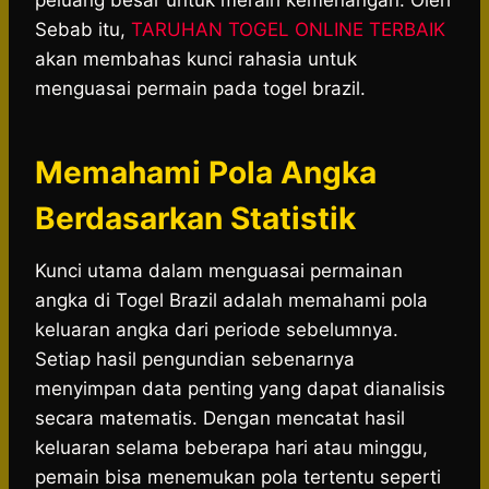
peluang besar untuk meraih kemenangan. Oleh
Sebab itu,
TARUHAN TOGEL ONLINE TERBAIK
akan membahas kunci rahasia untuk
menguasai permain pada togel brazil.
Memahami Pola Angka
Berdasarkan Statistik
Kunci utama dalam menguasai permainan
angka di Togel Brazil adalah memahami pola
keluaran angka dari periode sebelumnya.
Setiap hasil pengundian sebenarnya
menyimpan data penting yang dapat dianalisis
secara matematis. Dengan mencatat hasil
keluaran selama beberapa hari atau minggu,
pemain bisa menemukan pola tertentu seperti