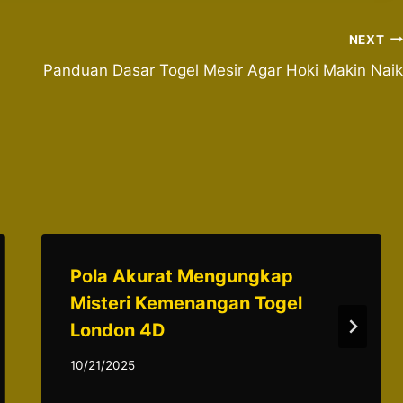
NEXT
n
Panduan Dasar Togel Mesir Agar Hoki Makin Naik
Pola Akurat Mengungkap
Misteri Kemenangan Togel
London 4D
10/21/2025