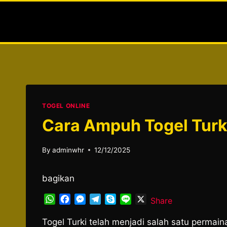
Skip
to
content
TOGEL ONLINE
Cara Ampuh Togel Turk
By
adminwhr
12/12/2025
bagikan
W
F
M
T
S
L
X
Share
h
a
e
e
k
i
a
c
s
l
y
n
Togel Turki telah menjadi salah satu permai