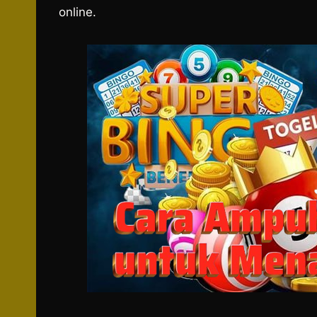
t
e
s
e
p
e
online.
s
b
e
g
e
A
o
n
r
p
o
g
a
p
k
e
m
r