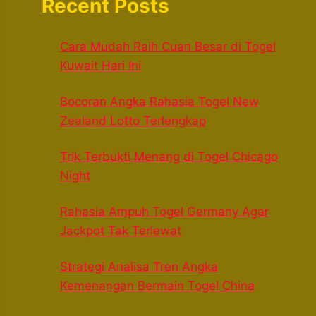
Recent Posts
Cara Mudah Raih Cuan Besar di Togel
Kuwait Hari Ini
Bocoran Angka Rahasia Togel New
Zealand Lotto Terlengkap
Trik Terbukti Menang di Togel Chicago
Night
Rahasia Ampuh Togel Germany Agar
Jackpot Tak Terlewat
Strategi Analisa Tren Angka
Kemenangan Bermain Togel China