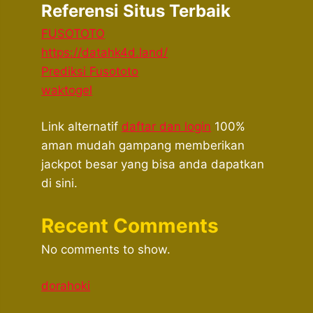
Referensi Situs Terbaik
FUSOTOTO
https://datahk4d.land/
Prediksi Fusototo
waktogel
Link alternatif
daftar dan login
100%
aman mudah gampang memberikan
jackpot besar yang bisa anda dapatkan
di sini.
Recent Comments
No comments to show.
dorahoki