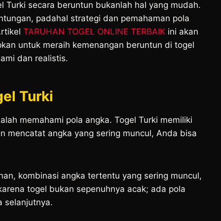
l Turki secara beruntun bukanlah hal yang mudah.
tungan, padahal strategi dan pemahaman pola
rtikel
TARUHAN TOGEL ONLINE TERBAIK
ini akan
kan untuk meraih kemenangan beruntun di togel
mi dan realistis.
el Turki
lah memahami pola angka. Togel Turki memiliki
ngan mencatat angka yang sering muncul, Anda bisa
nan, kombinasi angka tertentu yang sering muncul,
g karena togel bukan sepenuhnya acak; ada pola
 selanjutnya.