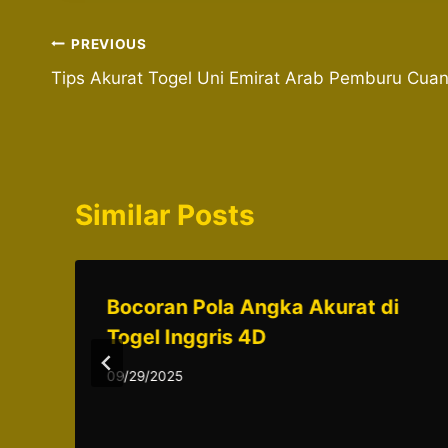
Post
PREVIOUS
Tips Akurat Togel Uni Emirat Arab Pemburu Cua
navigation
Similar Posts
Bocoran Pola Angka Akurat di
Togel Inggris 4D
09/29/2025