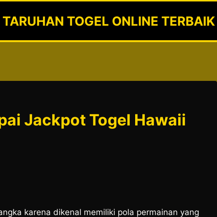
TARUHAN TOGEL ONLINE TERBAIK
pai Jackpot Togel Hawaii
angka karena dikenal memiliki pola permainan yang