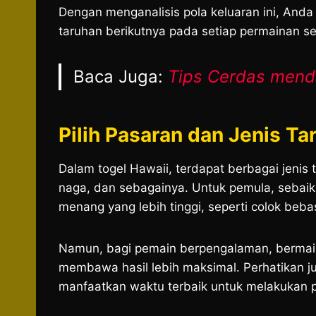
Dengan menganalisis pola keluaran ini, Anda
taruhan berikutnya pada setiap permainan se
Baca Juga:
Tips Cerdas menda
Pilih Pasaran dan Jenis 
Dalam togel Hawaii, terdapat berbagai jenis 
naga, dan sebagainya. Untuk pemula, sebaik
menang yang lebih tinggi, seperti colok beba
Namun, bagi pemain berpengalaman, bermain
membawa hasil lebih maksimal. Perhatikan j
manfaatkan waktu terbaik untuk melakukan pr