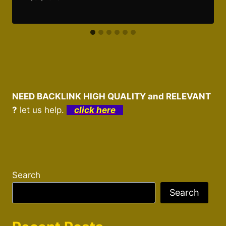
NEED BACKLINK HIGH QUALITY and RELEVANT
?
let us help.
click here
Search
Search