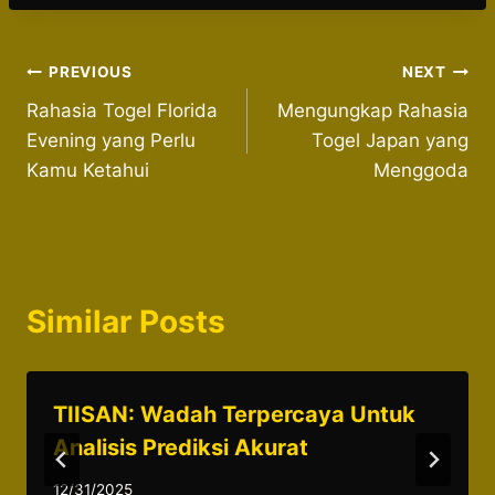
Post
PREVIOUS
NEXT
Rahasia Togel Florida
Mengungkap Rahasia
navigation
Evening yang Perlu
Togel Japan yang
Kamu Ketahui
Menggoda
Similar Posts
TIISAN: Wadah Terpercaya Untuk
Analisis Prediksi Akurat
12/31/2025