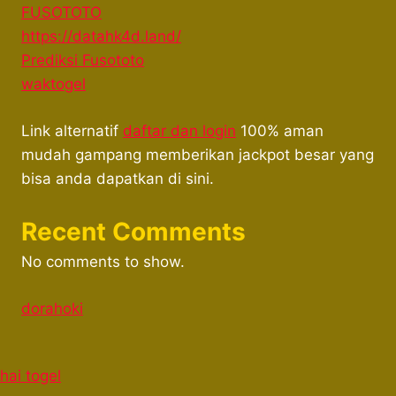
FUSOTOTO
https://datahk4d.land/
Prediksi Fusototo
waktogel
Link alternatif
daftar dan login
100% aman
mudah gampang memberikan jackpot besar yang
bisa anda dapatkan di sini.
Recent Comments
No comments to show.
dorahoki
hai togel