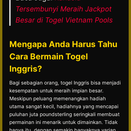
Tersembunyi Meraih Jackpot
Besar di Togel Vietnam Pools
Mengapa Anda Harus Tahu
Cara Bermain Togel
Inggris?
Bagi sebagian orang, togel Inggris bisa menjadi
kesempatan untuk meraih impian besar.
Meskipun peluang memenangkan hadiah
utama sangat kecil, hadiahnya yang mencapai
puluhan juta poundsterling seringkali membuat
permainan ini menarik untuk dimainkan. Tidak
hanya itu, dengan semakin banyaknya varian