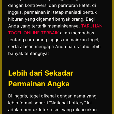
dengan kontroversi dan peraturan ketat, di
Inggris, permainan ini tetap menjadi bentuk
hiburan yang digemari banyak orang. Bagi
Anda yang tertarik memainkannya,
TARUHAN
TOGEL ONLINE TERBAIK
akan membahas
tentang cara orang Inggris memainkan togel,
serta alasan mengapa Anda harus tahu lebih
banyak tentangnya!
Lebih dari Sekadar
Permainan Angka
Di Inggris, togel dikenal dengan nama yang
lebih formal seperti “National Lottery.” Ini
adalah bentuk lotre resmi yang diluncurkan