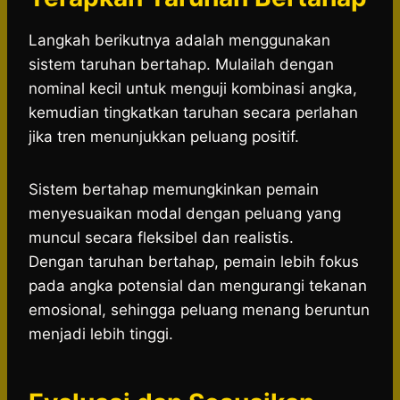
Langkah berikutnya adalah menggunakan
sistem taruhan bertahap. Mulailah dengan
nominal kecil untuk menguji kombinasi angka,
kemudian tingkatkan taruhan secara perlahan
jika tren menunjukkan peluang positif.
Sistem bertahap memungkinkan pemain
menyesuaikan modal dengan peluang yang
muncul secara fleksibel dan realistis.
Dengan taruhan bertahap, pemain lebih fokus
pada angka potensial dan mengurangi tekanan
emosional, sehingga peluang menang beruntun
menjadi lebih tinggi.