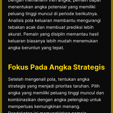
Dengan memahami tren angka, pemain dapat
menentukan angka potensial yang memiliki
peluang tinggi muncul di periode berikutnya.
Analisis pola keluaran membantu mengurangi
tebakan acak dan membuat prediksi lebih
akurat. Pemain yang disiplin memantau hasil
keluaran biasanya lebih mudah menemukan
angka beruntun yang tepat.
Fokus Pada Angka Strategis
Setelah mengenali pola, tentukan angka
strategis yang menjadi prioritas taruhan. Pilih
angka yang memiliki peluang tinggi muncul dan
kombinasikan dengan angka pelengkap untuk
memperluas kemungkinan menang.