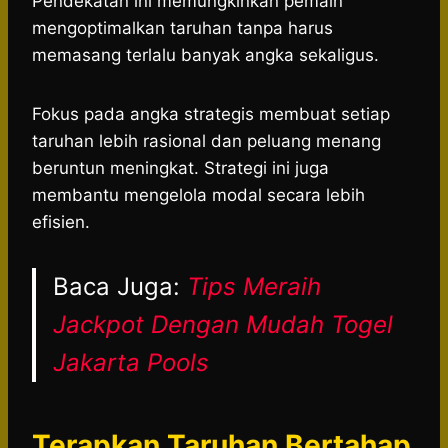
Pendekatan ini memungkinkan pemain
mengoptimalkan taruhan tanpa harus
memasang terlalu banyak angka sekaligus.
Fokus pada angka strategis membuat setiap
taruhan lebih rasional dan peluang menang
beruntun meningkat. Strategi ini juga
membantu mengelola modal secara lebih
efisien.
Baca Juga:
Tips Meraih
Jackpot Dengan Mudah Togel
Jakarta Pools
Terapkan Taruhan Bertahap