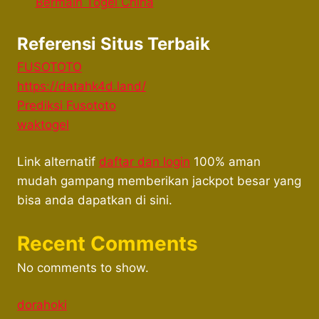
Bermain Togel China
Referensi Situs Terbaik
FUSOTOTO
https://datahk4d.land/
Prediksi Fusototo
waktogel
Link alternatif
daftar dan login
100% aman
mudah gampang memberikan jackpot besar yang
bisa anda dapatkan di sini.
Recent Comments
No comments to show.
dorahoki