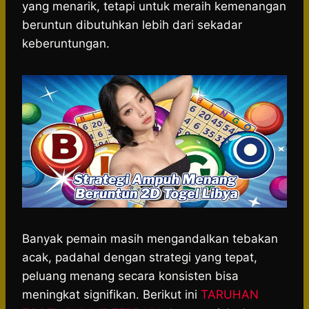
t
e
s
e
p
e
yang menarik, tetapi untuk meraih kemenangan
s
b
e
g
e
beruntun dibutuhkan lebih dari sekadar
A
o
n
r
keberuntungan.
p
o
g
a
p
k
e
m
r
Banyak pemain masih mengandalkan tebakan
acak, padahal dengan strategi yang tepat,
peluang menang secara konsisten bisa
meningkat signifikan. Berikut ini
TARUHAN