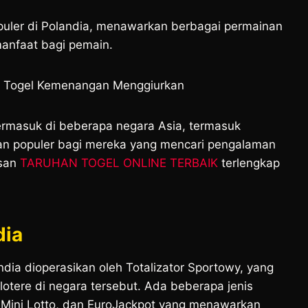
opuler di Polandia, menawarkan berbagai permainan
anfaat bagi pemain.
 termasuk di beberapa negara Asia, termasuk
ihan populer bagi mereka yang mencari pengalaman
asan
TARUHAN TOGEL ONLINE TERBAIK
terlengkap
dia
ndia dioperasikan oleh Totalizator Sportowy, yang
otere di negara tersebut. Ada beberapa jenis
 Mini Lotto, dan EuroJackpot yang menawarkan