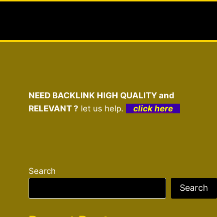
NEED BACKLINK HIGH QUALITY and
RELEVANT ?
let us help.
click here
Search
Search