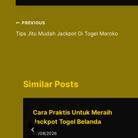
Post
PREVIOUS
Tips Jitu Mudah Jackpot Di Togel Maroko
navigation
Similar Posts
Cara Praktis Untuk Meraih
Jackpot Togel Belanda
02/08/2026