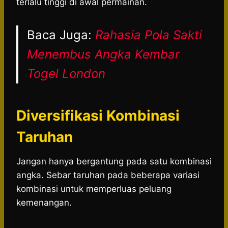
terlalu tinggi di awal permainan.
Baca Juga:
Rahasia Pola Sakti
Menembus Angka Kembar
Togel London
Diversifikasi Kombinasi
Taruhan
Jangan hanya bergantung pada satu kombinasi
angka. Sebar taruhan pada beberapa variasi
kombinasi untuk memperluas peluang
kemenangan.