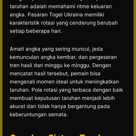
taruhan adalah memahami ritme keluaran
angka. Pasaran Togel Ukraina memiliki
karakteristik rotasi yang cenderung berubah
setiap beberapa hari.
Amati angka yang sering muncul, jeda
kemunculan angka kembar, dan pergeseran
tren hasil dari minggu ke minggu. Dengan
mencatat hasil tersebut, pemain bisa
mengenali momen ideal untuk meningkatkan
taruhan. Pola rotasi yang terbaca dengan baik
membuat keputusan taruhan menjadi lebih
akurat dan tidak hanya bergantung pada
keberuntungan semata.