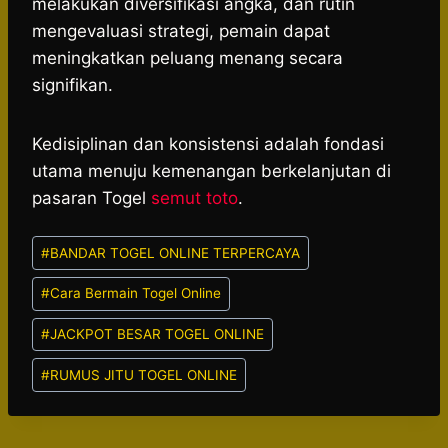
melakukan diversifikasi angka, dan rutin
mengevaluasi strategi, pemain dapat
meningkatkan peluang menang secara
signifikan.
Kedisiplinan dan konsistensi adalah fondasi
utama menuju kemenangan berkelanjutan di
pasaran Togel
semut toto
.
Post
#
BANDAR TOGEL ONLINE TERPERCAYA
Tags:
#
Cara Bermain Togel Online
#
JACKPOT BESAR TOGEL ONLINE
#
RUMUS JITU TOGEL ONLINE