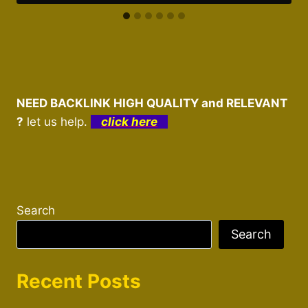
NEED BACKLINK HIGH QUALITY and RELEVANT
?
let us help.
click here
Search
Search
Recent Posts