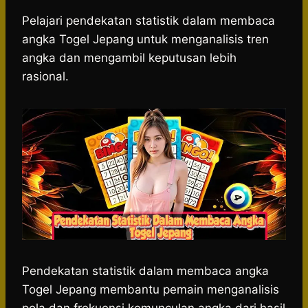
h
a
e
e
k
i
a
c
s
l
y
n
Pelajari pendekatan statistik dalam membaca
t
e
s
e
p
e
angka Togel Jepang untuk menganalisis tren
s
b
e
g
e
angka dan mengambil keputusan lebih
A
o
n
r
rasional.
p
o
g
a
p
k
e
m
r
Pendekatan statistik dalam membaca angka
Togel Jepang membantu pemain menganalisis