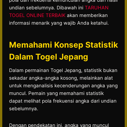
pola dan frekuensi kemunculan angka dari hasil
undian sebelumnya. Dibawah ini
TARUHAN
TOGEL ONLINE TERBAIK
akan memberikan
informasi menarik yang wajib Anda ketahui.
Memahami Konsep Statistik
Dalam Togel Jepang
Dalam permainan Togel Jepang, statistik bukan
sekadar angka-angka kosong, melainkan alat
untuk menganalisis kecenderungan angka yang
muncul. Pemain yang memahami statistik
dapat melihat pola frekuensi angka dari undian
sebelumnya.
Dengan pendekatan ini, angka yang muncul