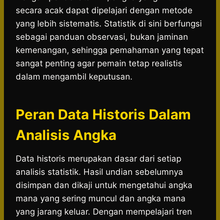
secara acak dapat dipelajari dengan metode
yang lebih sistematis. Statistik di sini berfungsi
sebagai panduan observasi, bukan jaminan
kemenangan, sehingga pemahaman yang tepat
sangat penting agar pemain tetap realistis
dalam mengambil keputusan.
Peran Data Historis Dalam
Analisis Angka
Data historis merupakan dasar dari setiap
analisis statistik. Hasil undian sebelumnya
disimpan dan dikaji untuk mengetahui angka
mana yang sering muncul dan angka mana
yang jarang keluar. Dengan mempelajari tren