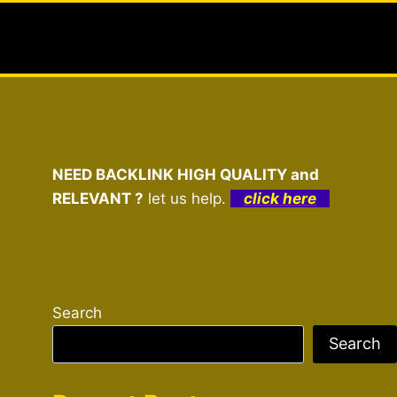
NEED BACKLINK HIGH QUALITY and
RELEVANT ?
let us help.
click here
Search
Search