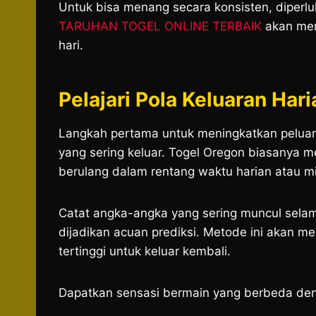
Untuk bisa menang secara konsisten, diperluk
TARUHAN TOGEL ONLINE TERBAIK
akan mem
hari.
Pelajari Pola Keluaran Hari
Langkah pertama untuk meningkatkan pelua
yang sering keluar. Togel Oregon biasanya m
berulang dalam rentang waktu harian atau m
Catat angka-angka yang sering muncul selama
dijadikan acuan prediksi. Metode ini akan 
tertinggi untuk keluar kembali.
Dapatkan sensasi bermain yang berbeda den