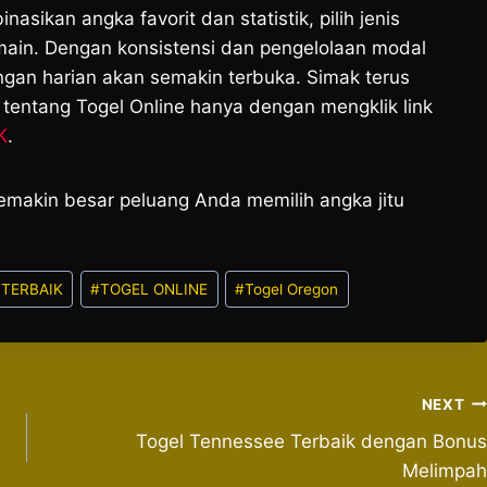
asikan angka favorit dan statistik, pilih jenis
ermain. Dengan konsistensi dan pengelolaan modal
gan harian akan semakin terbuka. Simak terus
 tentang Togel Online hanya dengan mengklik link
K
.
emakin besar peluang Anda memilih angka jitu
 TERBAIK
#
TOGEL ONLINE
#
Togel Oregon
NEXT
Togel Tennessee Terbaik dengan Bonus
Melimpah