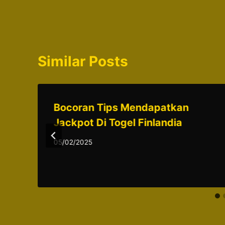
Similar Posts
Bocoran Tips Mendapatkan
Jackpot Di Togel Finlandia
05/02/2025