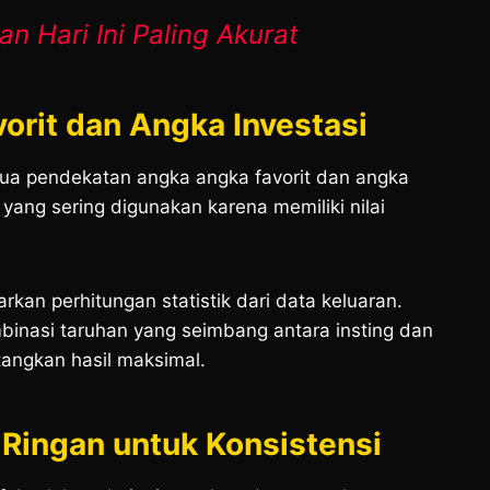
an Hari Ini Paling Akurat
orit dan Angka Investasi
ua pendekatan angka angka favorit dan angka
 yang sering digunakan karena memiliki nilai
arkan perhitungan statistik dari data keluaran.
nasi taruhan yang seimbang antara insting dan
tangkan hasil maksimal.
Ringan untuk Konsistensi