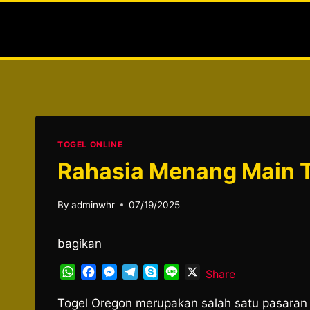
Skip
to
content
TOGEL ONLINE
Rahasia Menang Main T
By
adminwhr
07/19/2025
bagikan
W
F
M
T
S
L
X
Share
h
a
e
e
k
i
a
c
s
l
y
n
Togel Oregon merupakan salah satu pasaran t