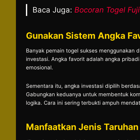
Baca Juga:
Bocoran Togel Fuji
Gunakan Sistem Angka Fav
Banyak pemain togel sukses menggunakan d
investasi. Angka favorit adalah angka pribadi
emosional.
Sementara itu, angka investasi dipilih berdas
Gabungkan keduanya untuk membentuk kombi
logika. Cara ini sering terbukti ampuh menda
Manfaatkan Jenis Taruhan 