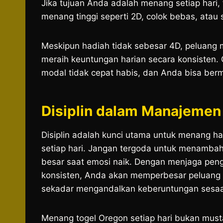
Jika tujuan Anda adalah menang setiap hari,
menang tinggi seperti 2D, colok bebas, atau 
Meskipun hadiah tidak sebesar 4D, peluang
meraih keuntungan harian secara konsisten. G
modal tidak cepat habis, dan Anda bisa berma
Disiplin dalam Manajemen
Disiplin adalah kunci utama untuk menang h
setiap hari. Jangan tergoda untuk menambah 
besar saat emosi naik. Dengan menjaga peng
konsisten, Anda akan memperbesar peluang
sekadar mengandalkan keberuntungan sesaa
Menang togel Oregon setiap hari bukan musta