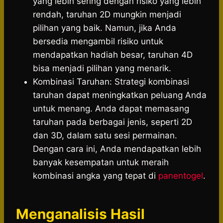
yang lebih sering dengan risiko yang lebih
rendah, taruhan 2D mungkin menjadi
pilihan yang baik. Namun, jika Anda
bersedia mengambil risiko untuk
mendapatkan hadiah besar, taruhan 4D
bisa menjadi pilihan yang menarik.
Kombinasi Taruhan: Strategi kombinasi
taruhan dapat meningkatkan peluang Anda
untuk menang. Anda dapat memasang
taruhan pada berbagai jenis, seperti 2D
dan 3D, dalam satu sesi permainan.
Dengan cara ini, Anda mendapatkan lebih
banyak kesempatan untuk meraih
kombinasi angka yang tepat di
panentogel
.
Menganalisis Hasil