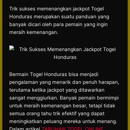
h
a
e
e
k
i
a
c
s
l
y
n
Trik sukses memenangkan jackpot Togel
t
e
s
e
p
e
Honduras merupakan suatu panduan yang
s
b
e
g
e
banyak dicari oleh para pemain yang ingin
A
o
n
r
meraih kemenangan.
p
o
g
a
p
k
e
m
r
Bermain Togel Honduras bisa menjadi
pengalaman yang menarik dan penuh harapan,
terutama ketika jackpot yang ditawarkan
sangat menggiurkan. Banyak pemain bermimpi
untuk meraih kemenangan besar, tetapi tidak
semua orang tahu trik efektif yang dapat
meningkatkan peluang mereka untuk menang.
Dalam artikel
TARUHAN TOGEL ONLINE