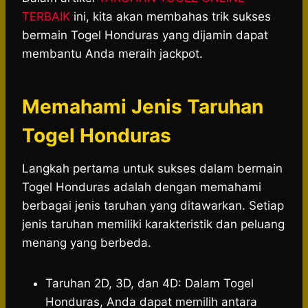
TERBAIK
ini, kita akan membahas trik sukses
bermain Togel Honduras yang dijamin dapat
membantu Anda meraih jackpot.
Memahami Jenis Taruhan
Togel Honduras
Langkah pertama untuk sukses dalam bermain
Togel Honduras adalah dengan memahami
berbagai jenis taruhan yang ditawarkan. Setiap
jenis taruhan memiliki karakteristik dan peluang
menang yang berbeda.
Taruhan 2D, 3D, dan 4D: Dalam Togel
Honduras, Anda dapat memilih antara