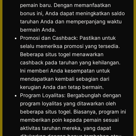
pemain baru. Dengan memanfaatkan
bonus ini, Anda dapat meningkatkan saldo
taruhan Anda dan memperpanjang waktu
bermain Anda.
Promosi dan Cashback: Pastikan untuk
selalu memeriksa promosi yang tersedia.
Beberapa situs togel menawarkan
cashback pada taruhan yang kehilangan.
Ini memberi Anda kesempatan untuk
mendapatkan kembali sebagian dari
kerugian Anda dan tetap bermain.
Program Loyalitas: Bergabunglah dengan
program loyalitas yang ditawarkan oleh
beberapa situs togel. Biasanya, program ini
memberikan poin kepada pemain sesuai
aktivitas taruhan mereka, yang dapat