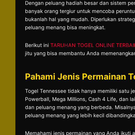
Dengan peluang hadiah besar dan sistem per
banyak orang tergiur untuk mencoba perunt
bukanlah hal yang mudah. Diperlukan strateg
peluang menang bisa meningkat.
Berikut ini
TARUHAN TOGEL ONLINE TERBAI
jitu yang bisa membantu Anda memenangkan
Pahami Jenis Permainan T
Togel Tennessee tidak hanya memiliki satu je
Powerball, Mega Millions, Cash 4 Life, dan 
dan peluang menang yang berbeda. Misalnya
peluang menang yang lebih kecil dibandingk
Memahami jenis permainan yang Anda ikuti