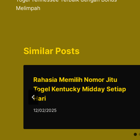
navigation
Melimpah
Similar Posts
Rahasia Memilih Nomor Jitu
Togel Kentucky Midday Setiap
Hari
12/02/2025