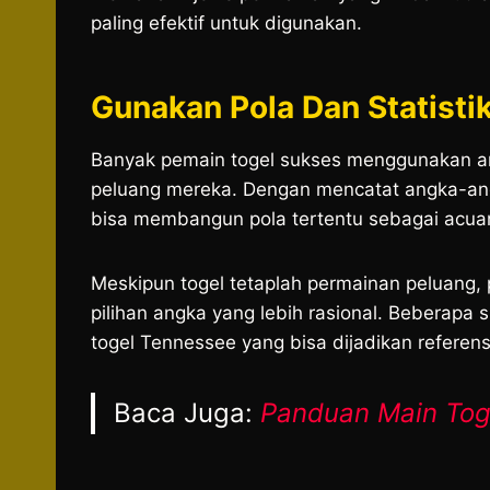
paling efektif untuk digunakan.
Gunakan Pola Dan Statisti
Banyak pemain togel sukses menggunakan ana
peluang mereka. Dengan mencatat angka-ang
bisa membangun pola tertentu sebagai acua
Meskipun togel tetaplah permainan peluang
pilihan angka yang lebih rasional. Beberapa 
togel Tennessee yang bisa dijadikan referens
Baca Juga:
Panduan Main Tog