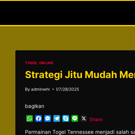
Skip
to
content
TOGEL ONLINE
Strategi Jitu Mudah Me
By
adminwhr
07/28/2025
bagikan
W
F
M
T
S
L
X
Share
h
a
e
e
k
i
a
c
s
l
y
n
Permainan Togel Tennessee menjadi salah sa