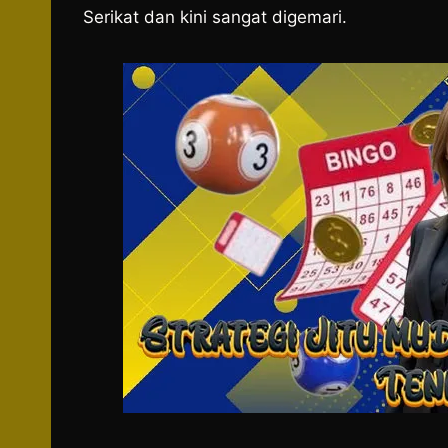
t
e
s
e
p
e
Serikat dan kini sangat digemari.
s
b
e
g
e
A
o
n
r
p
o
g
a
p
k
e
m
r