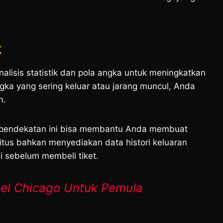
k
lisis statistik dan pola angka untuk meningkatkan
ka yang sering keluar atau jarang muncul, Anda
n.
, pendekatan ini bisa membantu Anda membuat
situs bahkan menyediakan data histori keluaran
i sebelum membeli tiket.
el Chicago Untuk Pemula