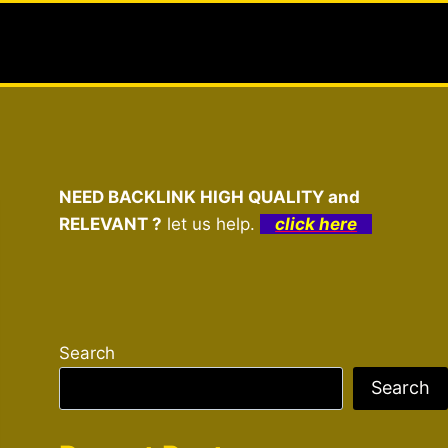
NEED BACKLINK HIGH QUALITY and
RELEVANT ?
let us help.
click here
Search
Search