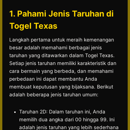
1. Pahami Jenis Taruhan di
Togel Texas
Langkah pertama untuk meraih kemenangan
besar adalah memahami berbagai jenis
taruhan yang ditawarkan dalam Togel Texas.
Setiap jenis taruhan memiliki karakteristik dan
cara bermain yang berbeda, dan memahami
perbedaan ini dapat membantu Anda
membuat keputusan yang bijaksana. Berikut
adalah beberapa jenis taruhan umum:
Taruhan 2D: Dalam taruhan ini, Anda
memilih dua angka dari 00 hingga 99. Ini
adalah jenis taruhan yang lebih sederhana