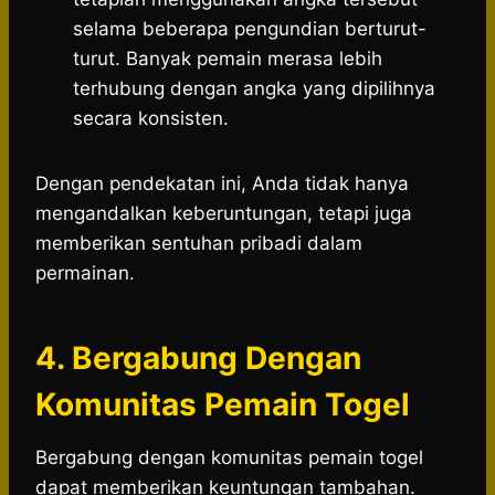
selama beberapa pengundian berturut-
turut. Banyak pemain merasa lebih
terhubung dengan angka yang dipilihnya
secara konsisten.
Dengan pendekatan ini, Anda tidak hanya
mengandalkan keberuntungan, tetapi juga
memberikan sentuhan pribadi dalam
permainan.
4. Bergabung Dengan
Komunitas Pemain Togel
Bergabung dengan komunitas pemain togel
dapat memberikan keuntungan tambahan.