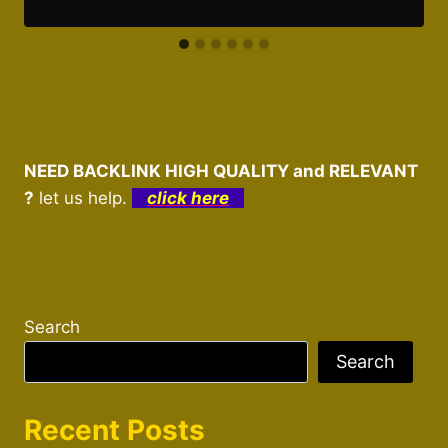
NEED BACKLINK HIGH QUALITY and RELEVANT
?
let us help.
click here
Search
Search
Recent Posts