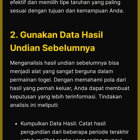
efektif dan memilih tipe taruhan yang paling
sesuai dengan tujuan dan kemampuan Anda.
2. Gunakan Data Hasil
Undian Sebelumnya
Menganalisis hasil undian sebelumnya bisa
menjadi alat yang sangat berguna dalam
permainan togel. Dengan memahami pola dari
hasil yang pernah keluar, Anda dapat membuat
keputusan yang lebih terinformasi. Tindakan
analisis ini meliputi:
Kumpulkan Data Hasil: Catat hasil
pengundian dari beberapa periode terakhir