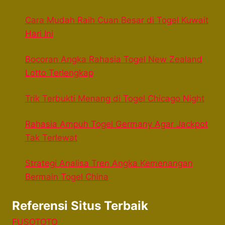
Cara Mudah Raih Cuan Besar di Togel Kuwait
Hari Ini
Bocoran Angka Rahasia Togel New Zealand
Lotto Terlengkap
Trik Terbukti Menang di Togel Chicago Night
Rahasia Ampuh Togel Germany Agar Jackpot
Tak Terlewat
Strategi Analisa Tren Angka Kemenangan
Bermain Togel China
Referensi Situs Terbaik
FUSOTOTO