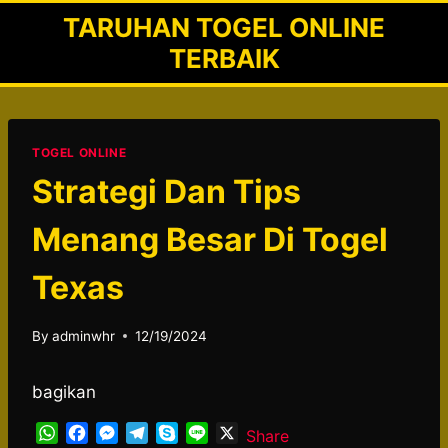
Skip
TARUHAN TOGEL ONLINE
to
TERBAIK
content
TOGEL ONLINE
Strategi Dan Tips
Menang Besar Di Togel
Texas
By
adminwhr
12/19/2024
bagikan
W
F
M
T
S
L
X
Share