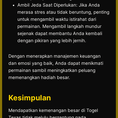
Ambil Jeda Saat Diperlukan: Jika Anda
merasa stres atau tidak beruntung, penting
untuk mengambil waktu istirahat dari
permainan. Mengambil langkah mundur
sejenak dapat membantu Anda kembali
dengan pikiran yang lebih jernih.
Dengan menerapkan manajemen keuangan
dan emosi yang baik, Anda dapat menikmati
permainan sambil meningkatkan peluang
memenangkan hadiah besar.
Kesimpulan
​Mendapatkan kemenangan besar di Togel
Texas tidak melulu bergantung pada