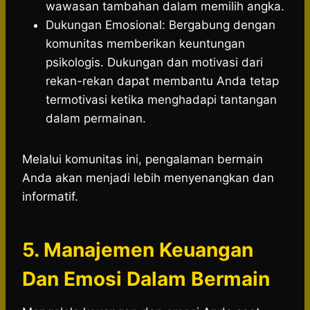
wawasan tambahan dalam memilih angka.
Dukungan Emosional: Bergabung dengan
komunitas memberikan keuntungan
psikologis. Dukungan dan motivasi dari
rekan-rekan dapat membantu Anda tetap
termotivasi ketika menghadapi tantangan
dalam permainan.
Melalui komunitas ini, pengalaman bermain
Anda akan menjadi lebih menyenangkan dan
informatif.
5. Manajemen Keuangan
Dan Emosi Dalam Bermain