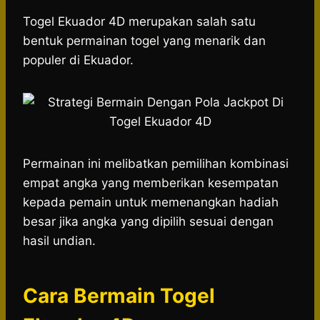
h
a
e
e
k
i
a
c
s
l
y
n
Togel Ekuador 4D merupakan salah satu
t
e
s
e
p
e
bentuk permainan togel yang menarik dan
s
b
e
g
e
populer di Ekuador.
A
o
n
r
p
o
g
a
p
k
e
m
r
Permainan ini melibatkan pemilihan kombinasi
empat angka yang memberikan kesempatan
kepada pemain untuk memenangkan hadiah
besar jika angka yang dipilih sesuai dengan
hasil undian.
Cara Bermain Togel