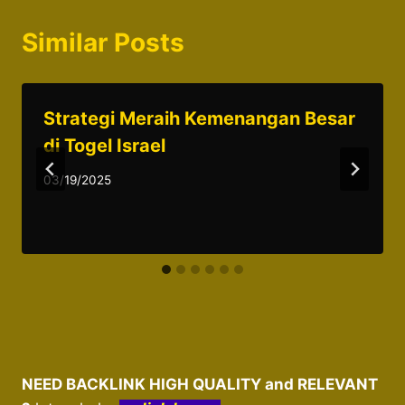
Similar Posts
Strategi Meraih Kemenangan Besar
di Togel Israel
03/19/2025
NEED BACKLINK HIGH QUALITY and RELEVANT