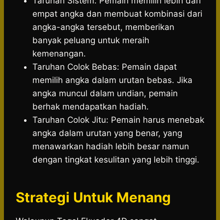
Taruhan Sistem: Pemain memilih lebih dari
empat angka dan membuat kombinasi dari
angka-angka tersebut, memberikan
banyak peluang untuk meraih
kemenangan.
Taruhan Colok Bebas: Pemain dapat
memilih angka dalam urutan bebas. Jika
angka muncul dalam undian, pemain
berhak mendapatkan hadiah.
Taruhan Colok Jitu: Pemain harus menebak
angka dalam urutan yang benar, yang
menawarkan hadiah lebih besar namun
dengan tingkat kesulitan yang lebih tinggi.
Strategi Untuk Menang