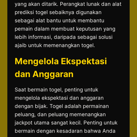
yang akan ditarik. Perangkat lunak dan alat
prediksi togel sebaiknya digunakan
sebagai alat bantu untuk membantu
pemain dalam membuat keputusan yang
lebih informasi, daripada sebagai solusi
ajaib untuk memenangkan togel.
Mengelola Ekspektasi
dan Anggaran
Saat bermain togel, penting untuk
mengelola ekspektasi dan anggaran
dengan bijak. Togel adalah permainan
peluang, dan peluang memenangkan
jackpot utama sangat kecil. Penting untuk
bermain dengan kesadaran bahwa Anda