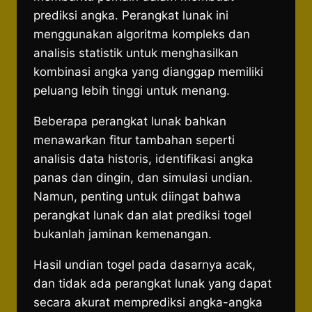
prediksi angka. Perangkat lunak ini
menggunakan algoritma kompleks dan
analisis statistik untuk menghasilkan
kombinasi angka yang dianggap memiliki
peluang lebih tinggi untuk menang.
Beberapa perangkat lunak bahkan
menawarkan fitur tambahan seperti
analisis data historis, identifikasi angka
panas dan dingin, dan simulasi undian.
Namun, penting untuk diingat bahwa
perangkat lunak dan alat prediksi togel
bukanlah jaminan kemenangan.
Hasil undian togel pada dasarnya acak,
dan tidak ada perangkat lunak yang dapat
secara akurat memprediksi angka-angka