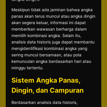
Meskipun tidak ada jaminan bahwa angka
panas akan terus muncul atau angka dingin
akan segera keluar, informasi ini dapat
memberikan wawasan berharga dalam
memilih kombinasi angka. Selain itu,
analisis data historis juga dapat membantu
mengidentifikasi kombinasi angka yang
sering muncul bersamaan, atau pola
kemunculan angka berdasarkan hari atau
minggu tertentu.
Sistem Angka Panas,
Dingin, dan Campuran
Berdasarkan analisis data historis,