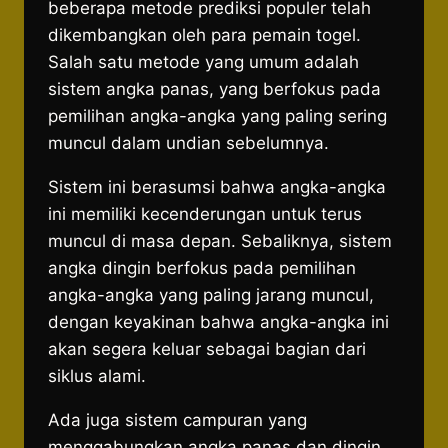
beberapa metode prediksi populer telah
dikembangkan oleh para pemain togel.
Salah satu metode yang umum adalah
sistem angka panas, yang berfokus pada
pemilihan angka-angka yang paling sering
muncul dalam undian sebelumnya.
Sistem ini berasumsi bahwa angka-angka
ini memiliki kecenderungan untuk terus
muncul di masa depan. Sebaliknya, sistem
angka dingin berfokus pada pemilihan
angka-angka yang paling jarang muncul,
dengan keyakinan bahwa angka-angka ini
akan segera keluar sebagai bagian dari
siklus alami.
Ada juga sistem campuran yang
menggabungkan angka panas dan dingin,