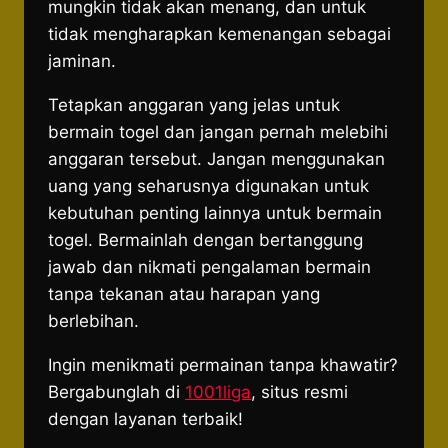
mungkin tidak akan menang, dan untuk
tidak mengharapkan kemenangan sebagai
jaminan.
Tetapkan anggaran yang jelas untuk
bermain togel dan jangan pernah melebihi
anggaran tersebut. Jangan menggunakan
uang yang seharusnya digunakan untuk
kebutuhan penting lainnya untuk bermain
togel. Bermainlah dengan bertanggung
jawab dan nikmati pengalaman bermain
tanpa tekanan atau harapan yang
berlebihan.
Ingin menikmati permainan tanpa khawatir?
Bergabunglah di
1001liga
, situs resmi
dengan layanan terbaik!