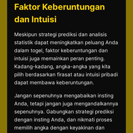
Faktor Keberuntungan
dan Intuisi
Meskipun strategi prediksi dan analisis
statistik dapat meningkatkan peluang Anda
dalam togel, faktor keberuntungan dan
intuisi juga memainkan peran penting.
Kadang-kadang, angka-angka yang kita
pilih berdasarkan firasat atau intuisi pribadi
dapat membawa keberuntungan.
Jangan sepenuhnya mengabaikan insting
Anda, tetapi jangan juga mengandalkannya
sepenuhnya. Gabungkan strategi prediksi
dengan insting Anda, dan nikmati proses
memilih angka dengan keyakinan dan