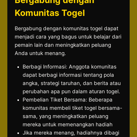
Komunitas Togel
Bergabung dengan komunitas togel dapat
menjadi cara yang bagus untuk belajar dari
pemain lain dan meningkatkan peluang
Anda untuk menang.
Berbagi Informasi: Anggota komunitas
dapat berbagi informasi tentang pola
angka, strategi taruhan, dan berita atau
perubahan apa pun dalam aturan togel.
Pembelian Tiket Bersama: Beberapa
komunitas membeli tiket togel bersama-
sama, yang meningkatkan peluang
mereka untuk memenangkan hadiah
Jika mereka menang, hadiahnya dibagi