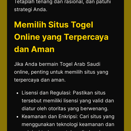
Tetaplah tenang dan rasional, dan patuhi
strategi Anda.
Memilih Situs Togel
Online yang Terpercaya
dan Aman
Jika Anda bermain Togel Arab Saudi
online, penting untuk memilih situs yang
terpercaya dan aman.
Lisensi dan Regulasi: Pastikan situs
tersebut memiliki lisensi yang valid dan
diatur oleh otoritas yang berwenang.
Keamanan dan Enkripsi: Cari situs yang
menggunakan teknologi keamanan dan