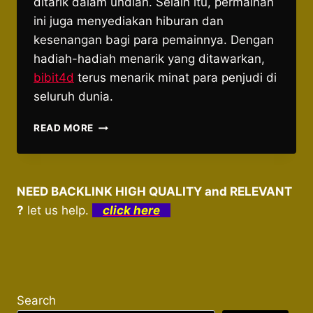
ditarik dalam undian. Selain itu, permainan
ini juga menyediakan hiburan dan
kesenangan bagi para pemainnya. Dengan
hadiah-hadiah menarik yang ditawarkan,
bibit4d
terus menarik minat para penjudi di
seluruh dunia.
CARA
READ MORE
MENINGKATKAN
PELUANG
JACKPOT
TOGEL
NEED BACKLINK HIGH QUALITY and RELEVANT
ARAB
?
let us help.
click here
SAUDI
Search