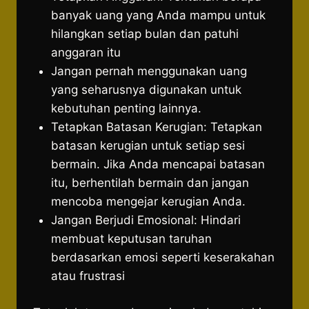
banyak uang yang Anda mampu untuk
hilangkan setiap bulan dan patuhi
anggaran itu
Jangan pernah menggunakan uang
yang seharusnya digunakan untuk
kebutuhan penting lainnya.
Tetapkan Batasan Kerugian: Tetapkan
batasan kerugian untuk setiap sesi
bermain. Jika Anda mencapai batasan
itu, berhentilah bermain dan jangan
mencoba mengejar kerugian Anda.
Jangan Berjudi Emosional: Hindari
membuat keputusan taruhan
berdasarkan emosi seperti keserakahan
atau frustrasi