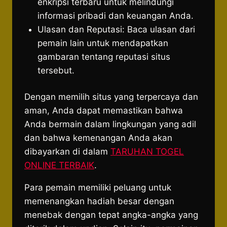
enkripsi terbaru untuk melindungi
informasi pribadi dan keuangan Anda.
Ulasan dan Reputasi: Baca ulasan dari
pemain lain untuk mendapatkan
gambaran tentang reputasi situs
tersebut.
Dengan memilih situs yang terpercaya dan
aman, Anda dapat memastikan bahwa
Anda bermain dalam lingkungan yang adil
dan bahwa kemenangan Anda akan
dibayarkan di dalam
TARUHAN TOGEL
ONLINE TERBAIK
.
Para pemain memiliki peluang untuk
memenangkan hadiah besar dengan
menebak dengan tepat angka-angka yang