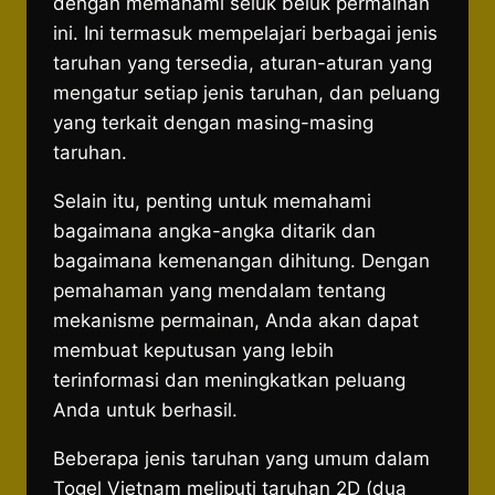
dengan memahami seluk beluk permainan
ini. Ini termasuk mempelajari berbagai jenis
taruhan yang tersedia, aturan-aturan yang
mengatur setiap jenis taruhan, dan peluang
yang terkait dengan masing-masing
taruhan.
Selain itu, penting untuk memahami
bagaimana angka-angka ditarik dan
bagaimana kemenangan dihitung. Dengan
pemahaman yang mendalam tentang
mekanisme permainan, Anda akan dapat
membuat keputusan yang lebih
terinformasi dan meningkatkan peluang
Anda untuk berhasil.
Beberapa jenis taruhan yang umum dalam
Togel Vietnam meliputi taruhan 2D (dua