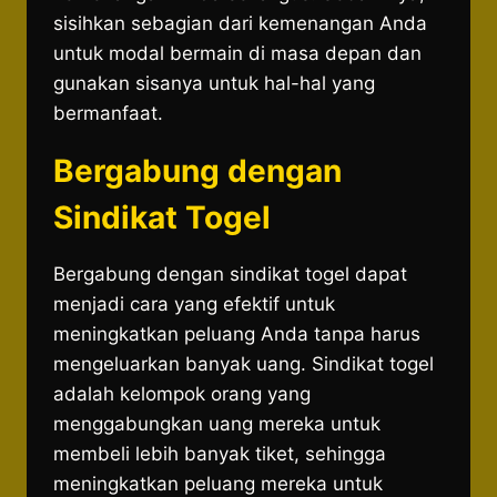
sisihkan sebagian dari kemenangan Anda
untuk modal bermain di masa depan dan
gunakan sisanya untuk hal-hal yang
bermanfaat.
Bergabung dengan
Sindikat Togel
Bergabung dengan sindikat togel dapat
menjadi cara yang efektif untuk
meningkatkan peluang Anda tanpa harus
mengeluarkan banyak uang. Sindikat togel
adalah kelompok orang yang
menggabungkan uang mereka untuk
membeli lebih banyak tiket, sehingga
meningkatkan peluang mereka untuk