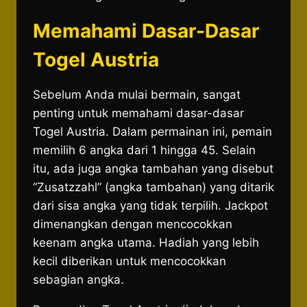
Memahami Dasar-Dasar
Togel Austria
Sebelum Anda mulai bermain, sangat
penting untuk memahami dasar-dasar
Togel Austria. Dalam permainan ini, pemain
memilih 6 angka dari 1 hingga 45. Selain
itu, ada juga angka tambahan yang disebut
“Zusatzzahl” (angka tambahan) yang ditarik
dari sisa angka yang tidak terpilih. Jackpot
dimenangkan dengan mencocokkan
keenam angka utama. Hadiah yang lebih
kecil diberikan untuk mencocokkan
sebagian angka.