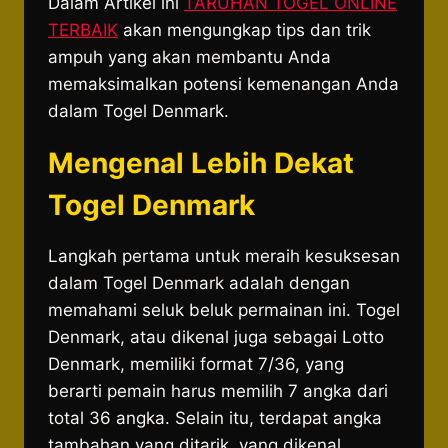
Dalam Artikel ini
TARUHAN TOGEL ONLINE
TERBAIK
akan mengungkap tips dan trik
ampuh yang akan membantu Anda
memaksimalkan potensi kemenangan Anda
dalam Togel Denmark.
Mengenal Lebih Dekat
Togel Denmark
Langkah pertama untuk meraih kesuksesan
dalam Togel Denmark adalah dengan
memahami seluk beluk permainan ini. Togel
Denmark, atau dikenal juga sebagai Lotto
Denmark, memiliki format 7/36, yang
berarti pemain harus memilih 7 angka dari
total 36 angka. Selain itu, terdapat angka
tambahan yang ditarik, yang dikenal