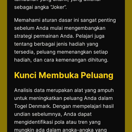
sebagai angka “Joker”.
Memahami aturan dasar ini sangat penting
sebelum Anda mulai mengembangkan
strategi permainan Anda. Pelajari juga
tentang berbagai jenis hadiah yang
tersedia, peluang memenangkan setiap
hadiah, dan cara kemenangan dihitung.
Kunci Membuka Peluang
Analisis data merupakan alat yang ampuh
untuk meningkatkan peluang Anda dalam
Togel Denmark. Dengan mempelajari hasil
undian sebelumnya, Anda dapat
mengidentifikasi pola atau tren yang
mungkin ada dalam angka-angka yang