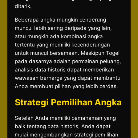
ditarik.
Beberapa angka mungkin cenderung
muncul lebih sering daripada yang lain,
atau mungkin ada kombinasi angka
tertentu yang memiliki kecenderungan
untuk muncul bersamaan. Meskipun Togel
pada dasarnya adalah permainan peluang,
analisis data historis dapat memberikan
wawasan berharga yang dapat membantu
Anda membuat pilihan yang lebih cerdas.
Strategi Pemilihan Angka
Setelah Anda memiliki pemahaman yang
baik tentang data historis, Anda dapat
mulai mengembangkan strategi pemilihan