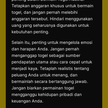
Tetapkan anggaran khusus untuk bermain
togel, dan jangan pernah melebihi
anggaran tersebut. Hindari menggunakan
uang yang seharusnya digunakan untuk
kebutuhan penting.
Selain itu, penting untuk mengelola emosi
dan harapan Anda. Jangan pernah
menganggap togel sebagai sumber
pendapatan utama atau cara cepat untuk
menjadi kaya. Tetaplah realistis tentang
peluang Anda untuk menang, dan
bermainlah secara bertanggung jawab.
Jangan biarkan permainan togel
mengganggu kehidupan pribadi dan
keuangan Anda.