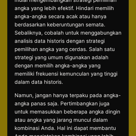
mulai mengembangkan strategi pemilihan
angka yang lebih efektif. Hindari memilih
angka-angka secara acak atau hanya
berdasarkan keberuntungan semata.
Sebaliknya, cobalah untuk menggabungkan
analisis data historis dengan strategi
pemilihan angka yang cerdas. Salah satu
strategi yang umum digunakan adalah
dengan memilih angka-angka yang
memiliki frekuensi kemunculan yang tinggi
dalam data historis.
Namun, jangan hanya terpaku pada angka-
angka panas saja. Pertimbangkan juga
untuk memasukkan beberapa angka dingin
atau angka yang jarang muncul dalam
kombinasi Anda. Hal ini dapat membantu