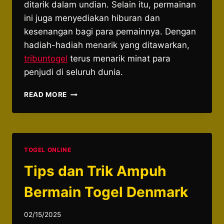
ditarik dalam undian. Selain itu, permainan
ini juga menyediakan hiburan dan
kesenangan bagi para pemainnya. Dengan
hadiah-hadiah menarik yang ditawarkan,
tribuntogel
terus menarik minat para
penjudi di seluruh dunia.
CARA
READ MORE
MERAIH
JACKPOT
BESAR
DI
TOGEL
TOGEL ONLINE
AUSTRIA
DENGAN
Tips dan Trik Ampuh
MUDAH
Bermain Togel Denmark
02/15/2025