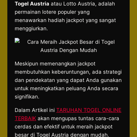
Togel Austria
atau Lotto Austria, adalah
permainan lotere populer yang
menawarkan hadiah jackpot yang sangat
menggiurkan.
Meskipun memenangkan jackpot
membutuhkan keberuntungan, ada strategi
dan pendekatan yang dapat Anda gunakan
untuk meningkatkan peluang Anda secara
signifikan.
Dalam Artikel ini
TARUHAN TOGEL ONLINE
TERBAIK
akan mengupas tuntas cara-cara
cerdas dan efektif untuk meraih jackpot
besar di Togel Austria dengan mudah.