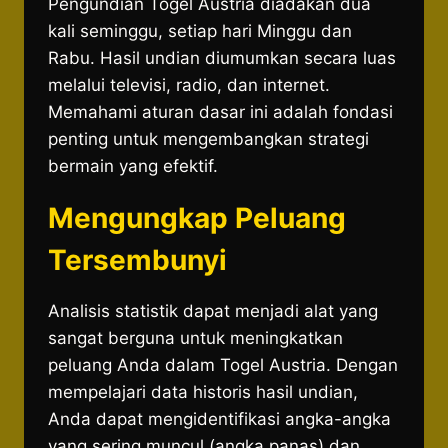
Pengundian Togel Austria diadakan dua
kali seminggu, setiap hari Minggu dan
Rabu. Hasil undian diumumkan secara luas
melalui televisi, radio, dan internet.
Memahami aturan dasar ini adalah fondasi
penting untuk mengembangkan strategi
bermain yang efektif.
Mengungkap Peluang
Tersembunyi
Analisis statistik dapat menjadi alat yang
sangat berguna untuk meningkatkan
peluang Anda dalam Togel Austria. Dengan
mempelajari data historis hasil undian,
Anda dapat mengidentifikasi angka-angka
yang sering muncul (angka panas) dan