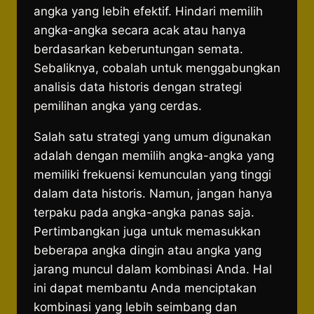
angka yang lebih efektif. Hindari memilih
angka-angka secara acak atau hanya
berdasarkan keberuntungan semata.
Sebaliknya, cobalah untuk menggabungkan
analisis data historis dengan strategi
pemilihan angka yang cerdas.
Salah satu strategi yang umum digunakan
adalah dengan memilih angka-angka yang
memiliki frekuensi kemunculan yang tinggi
dalam data historis. Namun, jangan hanya
terpaku pada angka-angka panas saja.
Pertimbangkan juga untuk memasukkan
beberapa angka dingin atau angka yang
jarang muncul dalam kombinasi Anda. Hal
ini dapat membantu Anda menciptakan
kombinasi yang lebih seimbang dan