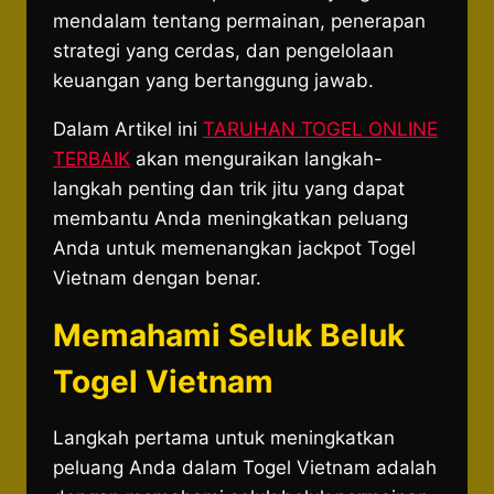
mendalam tentang permainan, penerapan
strategi yang cerdas, dan pengelolaan
keuangan yang bertanggung jawab​.
Dalam Artikel ini
TARUHAN TOGEL ONLINE
TERBAIK
akan menguraikan langkah-
langkah penting dan trik jitu yang dapat
membantu Anda meningkatkan peluang
Anda untuk memenangkan jackpot Togel
Vietnam dengan benar.
Memahami Seluk Beluk
Togel Vietnam
Langkah pertama untuk meningkatkan
peluang Anda dalam Togel Vietnam adalah