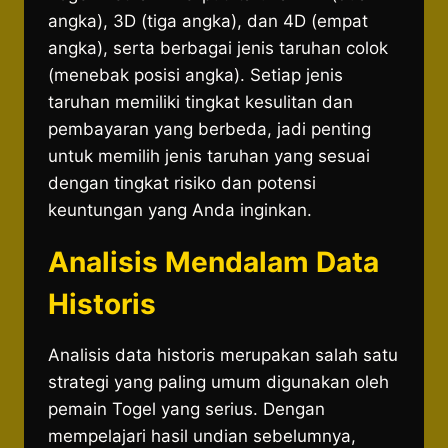
angka), 3D (tiga angka), dan 4D (empat
angka), serta berbagai jenis taruhan colok
(menebak posisi angka). Setiap jenis
taruhan memiliki tingkat kesulitan dan
pembayaran yang berbeda, jadi penting
untuk memilih jenis taruhan yang sesuai
dengan tingkat risiko dan potensi
keuntungan yang Anda inginkan.
Analisis Mendalam Data
Historis
Analisis data historis merupakan salah satu
strategi yang paling umum digunakan oleh
pemain Togel yang serius. Dengan
mempelajari hasil undian sebelumnya,