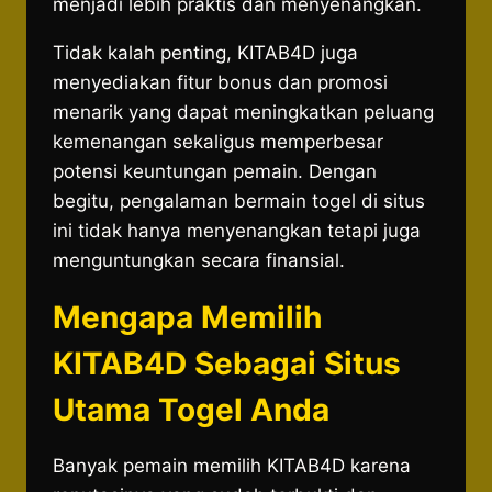
menjadi lebih praktis dan menyenangkan.
Tidak kalah penting, KITAB4D juga
menyediakan fitur bonus dan promosi
menarik yang dapat meningkatkan peluang
kemenangan sekaligus memperbesar
potensi keuntungan pemain. Dengan
begitu, pengalaman bermain togel di situs
ini tidak hanya menyenangkan tetapi juga
menguntungkan secara finansial.
Mengapa Memilih
KITAB4D Sebagai Situs
Utama Togel Anda
Banyak pemain memilih KITAB4D karena