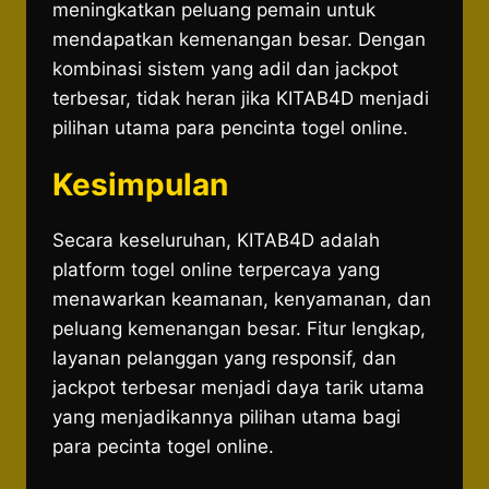
meningkatkan peluang pemain untuk
mendapatkan kemenangan besar. Dengan
kombinasi sistem yang adil dan jackpot
terbesar, tidak heran jika KITAB4D menjadi
pilihan utama para pencinta togel online.
Kesimpulan
Secara keseluruhan, KITAB4D adalah
platform togel online terpercaya yang
menawarkan keamanan, kenyamanan, dan
peluang kemenangan besar. Fitur lengkap,
layanan pelanggan yang responsif, dan
jackpot terbesar menjadi daya tarik utama
yang menjadikannya pilihan utama bagi
para pecinta togel online.