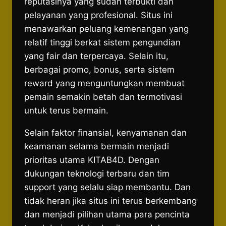
reputasinya yang sudah terbukti dan
pelayanan yang profesional. Situs ini
menawarkan peluang kemenangan yang
relatif tinggi berkat sistem pengundian
yang fair dan terpercaya. Selain itu,
berbagai promo, bonus, serta sistem
reward yang menguntungkan membuat
pemain semakin betah dan termotivasi
untuk terus bermain.
Selain faktor finansial, kenyamanan dan
keamanan selama bermain menjadi
prioritas utama KITAB4D. Dengan
dukungan teknologi terbaru dan tim
support yang selalu siap membantu. Dan
tidak heran jika situs ini terus berkembang
dan menjadi pilihan utama para pencinta