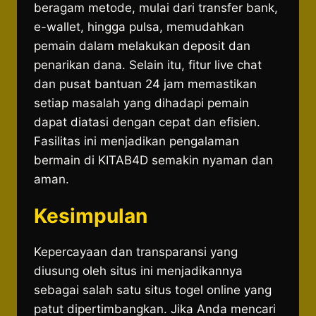
beragam metode, mulai dari transfer bank,
e-wallet, hingga pulsa, memudahkan
pemain dalam melakukan deposit dan
penarikan dana. Selain itu, fitur live chat
dan pusat bantuan 24 jam memastikan
setiap masalah yang dihadapi pemain
dapat diatasi dengan cepat dan efisien.
Fasilitas ini menjadikan pengalaman
bermain di KITAB4D semakin nyaman dan
aman.
Kesimpulan
Kepercayaan dan transparansi yang
diusung oleh situs ini menjadikannya
sebagai salah satu situs togel online yang
patut dipertimbangkan. Jika Anda mencari