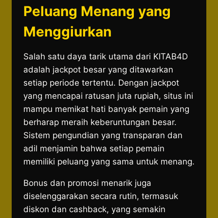
Peluang Menang yang
Menggiurkan
Salah satu daya tarik utama dari KITAB4D
adalah jackpot besar yang ditawarkan
setiap periode tertentu. Dengan jackpot
yang mencapai ratusan juta rupiah, situs ini
mampu memikat hati banyak pemain yang
berharap meraih keberuntungan besar.
Sistem pengundian yang transparan dan
adil menjamin bahwa setiap pemain
memiliki peluang yang sama untuk menang.
Bonus dan promosi menarik juga
diselenggarakan secara rutin, termasuk
diskon dan cashback, yang semakin