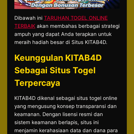
Dibawah ini
TARUHAN TOGEL ONLINE
TERBAIK
akan membahas berbagai strategi
ampuh yang dapat Anda terapkan untuk
meraih hadiah besar di Situs KITAB4D.
Keunggulan KITAB4D
Sebagai Situs Togel
Terpercaya
KITAB4D dikenal sebagai situs togel online
yang mengusung konsep transparansi dan
keamanan. Dengan lisensi resmi dan
sistem keamanan berlapis, situs ini
menjamin kerahasiaan data dan dana para