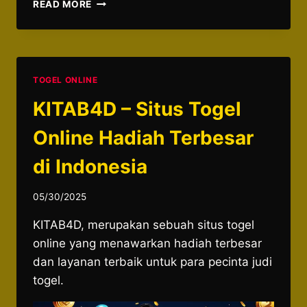
KITAB4D
READ MORE
–
TOGEL
ONLINE
TERPERCAYA
DENGAN
TOGEL ONLINE
JACKPOT
TERBESAR
KITAB4D – Situs Togel
Online Hadiah Terbesar
di Indonesia
05/30/2025
KITAB4D, merupakan sebuah situs togel
online yang menawarkan hadiah terbesar
dan layanan terbaik untuk para pecinta judi
togel.