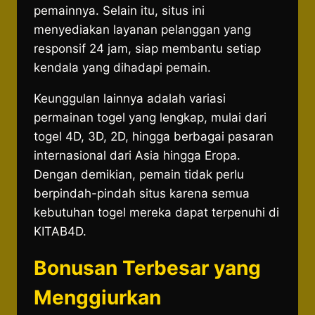
pemainnya. Selain itu, situs ini
menyediakan layanan pelanggan yang
responsif 24 jam, siap membantu setiap
kendala yang dihadapi pemain.
Keunggulan lainnya adalah variasi
permainan togel yang lengkap, mulai dari
togel 4D, 3D, 2D, hingga berbagai pasaran
internasional dari Asia hingga Eropa.
Dengan demikian, pemain tidak perlu
berpindah-pindah situs karena semua
kebutuhan togel mereka dapat terpenuhi di
KITAB4D.
Bonusan Terbesar yang
Menggiurkan