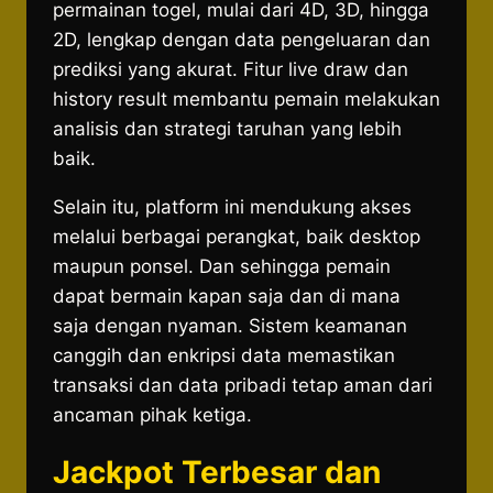
permainan togel, mulai dari 4D, 3D, hingga
2D, lengkap dengan data pengeluaran dan
prediksi yang akurat. Fitur live draw dan
history result membantu pemain melakukan
analisis dan strategi taruhan yang lebih
baik.
Selain itu, platform ini mendukung akses
melalui berbagai perangkat, baik desktop
maupun ponsel. Dan sehingga pemain
dapat bermain kapan saja dan di mana
saja dengan nyaman. Sistem keamanan
canggih dan enkripsi data memastikan
transaksi dan data pribadi tetap aman dari
ancaman pihak ketiga.
Jackpot Terbesar dan