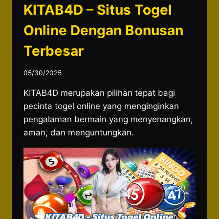
DAN
KITAB4D – Situs Togel
BESAR
Online Dengan Bonusan
Terbesar
05/30/2025
KITAB4D merupakan pilihan tepat bagi
pecinta togel online yang menginginkan
pengalaman bermain yang menyenangkan,
aman, dan menguntungkan.