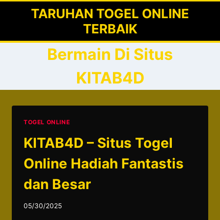
Skip
TARUHAN TOGEL ONLINE
to
TERBAIK
content
Bermain Di Situs
KITAB4D
TOGEL ONLINE
KITAB4D – Situs Togel
Online Hadiah Fantastis
dan Besar
05/30/2025