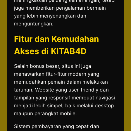
juga memberikan pengalaman bermain
yang lebih menyenangkan dan
menguntungkan.
Fitur dan Kemudahan
Akses di KITAB4D
Selain bonus besar, situs ini juga
menawarkan fitur-fitur modern yang
memudahkan pemain dalam melakukan
taruhan. Website yang user-friendly dan
tampilan yang responsif membuat navigasi
menjadi lebih simpel, baik melalui desktop
maupun perangkat mobile.
Sistem pembayaran yang cepat dan