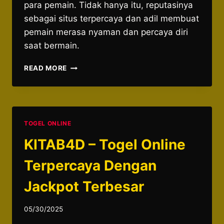
para pemain. Tidak hanya itu, reputasinya
sebagai situs terpercaya dan adil membuat
pemain merasa nyaman dan percaya diri
saat bermain.
KITAB4D
READ MORE
–
MAIN
TOGEL
DI
SITUS
TOGEL ONLINE
HADIAH
PALING
KITAB4D – Togel Online
MENGUNTUNGKAN
Terpercaya Dengan
Jackpot Terbesar
05/30/2025