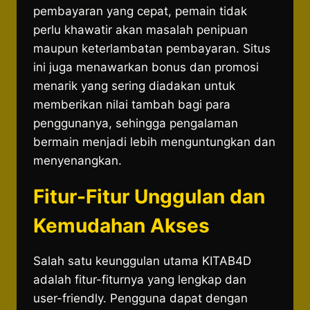
pembayaran yang cepat, pemain tidak
perlu khawatir akan masalah penipuan
maupun keterlambatan pembayaran. Situs
ini juga menawarkan bonus dan promosi
menarik yang sering diadakan untuk
memberikan nilai tambah bagi para
penggunanya, sehingga pengalaman
bermain menjadi lebih menguntungkan dan
menyenangkan.
Fitur-Fitur Unggulan dan
Kemudahan Akses
Salah satu keunggulan utama KITAB4D
adalah fitur-fiturnya yang lengkap dan
user-friendly. Pengguna dapat dengan