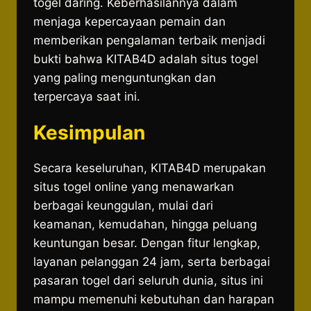
togel daring. Keberhasilannya dalam
menjaga kepercayaan pemain dan
memberikan pengalaman terbaik menjadi
bukti bahwa KITAB4D adalah situs togel
yang paling menguntungkan dan
terpercaya saat ini.
Kesimpulan
Secara keseluruhan, KITAB4D merupakan
situs togel online yang menawarkan
berbagai keunggulan, mulai dari
keamanan, kemudahan, hingga peluang
keuntungan besar. Dengan fitur lengkap,
layanan pelanggan 24 jam, serta berbagai
pasaran togel dari seluruh dunia, situs ini
mampu memenuhi kebutuhan dan harapan