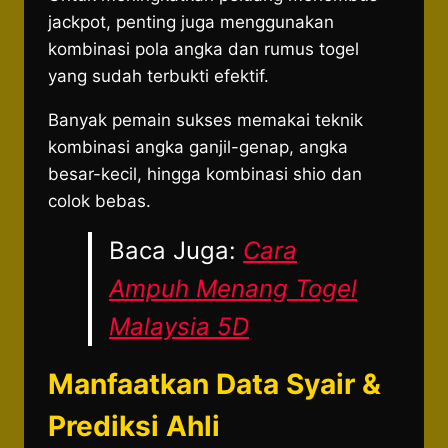
jackpot, penting juga menggunakan
kombinasi pola angka dan rumus togel
yang sudah terbukti efektif.
Banyak pemain sukses memakai teknik
kombinasi angka ganjil-genap, angka
besar-kecil, hingga kombinasi shio dan
colok bebas.
Baca Juga:
Cara
Ampuh Menang Togel
Malaysia 5D
Manfaatkan Data Syair &
Prediksi Ahli