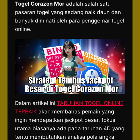
Togel Corazon Mor
adalah salah satu
pasaran togel yang sedang naik daun dan
banyak diminati oleh para penggemar togel
online.
Dalam artikel ini
TARUHAN TOGEL ONLINE
TERBAIK
akan membahas pemain yang
ingin mendapatkan jackpot besar, fokus
utama biasanya ada pada taruhan 4D yang
tentu membutuhkan analisa pola angka