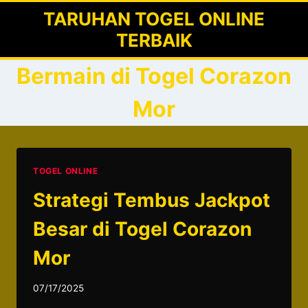
Skip
TARUHAN TOGEL ONLINE
to
TERBAIK
content
Bermain di Togel Corazon
Mor
TOGEL ONLINE
Strategi Tembus Jackpot
Besar di Togel Corazon
Mor
07/17/2025