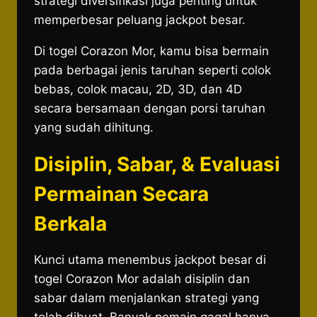
strategi diversifikasi juga penting untuk
memperbesar peluang jackpot besar.
Di togel Corazon Mor, kamu bisa bermain
pada berbagai jenis taruhan seperti colok
bebas, colok macau, 2D, 3D, dan 4D
secara bersamaan dengan porsi taruhan
yang sudah dihitung.
Disiplin, Sabar, & Evaluasi
Permainan Secara
Berkala
Kunci utama menembus jackpot besar di
togel Corazon Mor adalah disiplin dan
sabar dalam menjalankan strategi yang