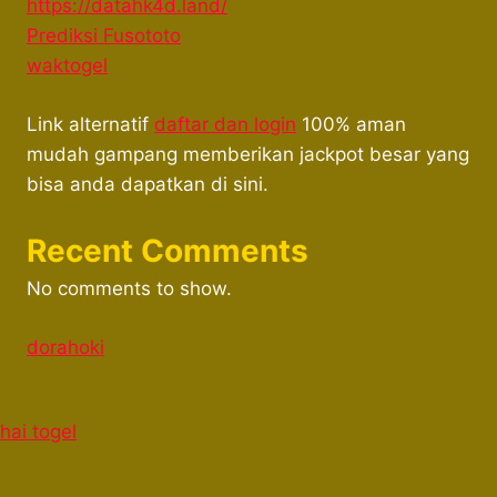
https://datahk4d.land/
Prediksi Fusototo
waktogel
Link alternatif
daftar dan login
100% aman
mudah gampang memberikan jackpot besar yang
bisa anda dapatkan di sini.
Recent Comments
No comments to show.
dorahoki
hai togel