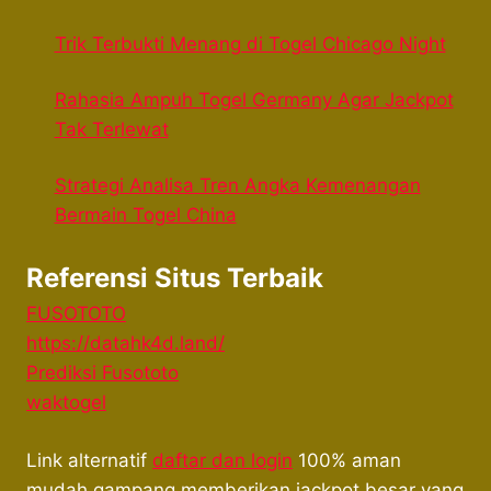
Trik Terbukti Menang di Togel Chicago Night
Rahasia Ampuh Togel Germany Agar Jackpot
Tak Terlewat
Strategi Analisa Tren Angka Kemenangan
Bermain Togel China
Referensi Situs Terbaik
FUSOTOTO
https://datahk4d.land/
Prediksi Fusototo
waktogel
Link alternatif
daftar dan login
100% aman
mudah gampang memberikan jackpot besar yang