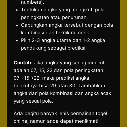
numbers).
Tentukan angka yang mengikuti pola
peningkatan atau penurunan.
Gabungkan angka tersebut dengan pola
kombinasi dan teknik numerik.
Pilih 2-3 angka utama dan 1-2 angka
pendukung sebagai prediksi.
Contoh:
Jika angka yang sering muncul
adalah 07, 15, 22 dan pola peningkatan
07→15→22, maka prediksi angka
berikutnya bisa 29 atau 30. Tambahkan
angka dari pola kombinasi dan angka acak
yang sesuai pola.
Ada begitu banyak jenis permainan togel
online, namun anda dapat menikmati