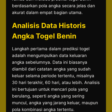
berdasarkan pola angka secara jelas dan
akurat dalam empat bagian utama.
Analisis Data Historis
Angka Togel Benin
Langkah pertama dalam prediksi togel
adalah mengumpulkan data keluaran
angka sebelumnya. Data ini biasanya
diambil dari catatan angka yang sudah
keluar selama periode tertentu, misalnya
30 hari terakhir, 60 hari, atau lebih. Analisis
ini bertujuan untuk mencari pola yang
berulang, seperti angka yang sering
muncul, angka yang jarang keluar, maupun
pola kombinasi angka tertentu.