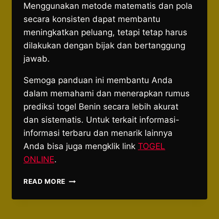
Menggunakan metode matematis dan pola
secara konsisten dapat membantu
meningkatkan peluang, tetapi tetap harus
dilakukan dengan bijak dan bertanggung
jawab.
Semoga panduan ini membantu Anda
dalam memahami dan menerapkan rumus
prediksi togel Benin secara lebih akurat
dan sistematis. Untuk terkait informasi-
informasi terbaru dan menarik lainnya
Anda bisa juga mengklik link
TOGEL
ONLINE
.
RUMUS
READ MORE
PREDIKSI
TOGEL
BENIN