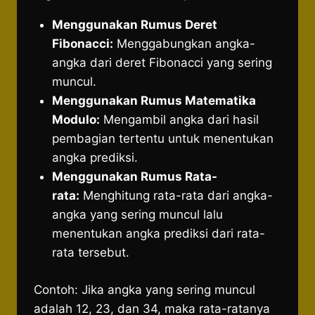
Menggunakan Rumus Deret
Fibonacci:
Menggabungkan angka-
angka dari deret Fibonacci yang sering
muncul.
Menggunakan Rumus Matematika
Modulo:
Mengambil angka dari hasil
pembagian tertentu untuk menentukan
angka prediksi.
Menggunakan Rumus Rata-
rata:
Menghitung rata-rata dari angka-
angka yang sering muncul lalu
menentukan angka prediksi dari rata-
rata tersebut.
Contoh: Jika angka yang sering muncul
adalah 12, 23, dan 34, maka rata-ratanya