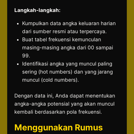
Langkah-langkah:
Kumpulkan data angka keluaran harian
dari sumber resmi atau terpercaya.
Buat tabel frekuensi kemunculan
masing-masing angka dari 00 sampai
99.
Identifikasi angka yang muncul paling
sering (hot numbers) dan yang jarang
muncul (cold numbers).
Dengan data ini, Anda dapat menentukan
angka-angka potensial yang akan muncul
kembali berdasarkan pola frekuensi.
Menggunakan Rumus