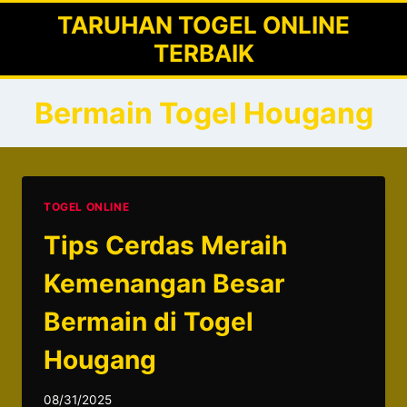
Skip
TARUHAN TOGEL ONLINE
to
TERBAIK
content
Bermain Togel Hougang
TOGEL ONLINE
Tips Cerdas Meraih
Kemenangan Besar
Bermain di Togel
Hougang
08/31/2025