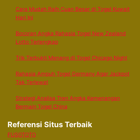
Cara Mudah Raih Cuan Besar di Togel Kuwait
Hari Ini
Bocoran Angka Rahasia Togel New Zealand
Lotto Terlengkap
Trik Terbukti Menang di Togel Chicago Night
Rahasia Ampuh Togel Germany Agar Jackpot
Tak Terlewat
Strategi Analisa Tren Angka Kemenangan
Bermain Togel China
Referensi Situs Terbaik
FUSOTOTO