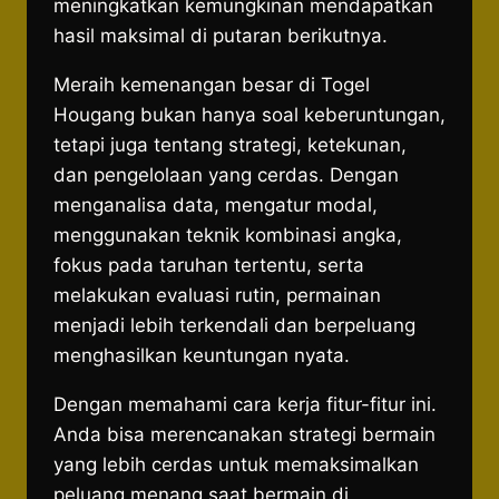
meningkatkan kemungkinan mendapatkan
hasil maksimal di putaran berikutnya.
Meraih kemenangan besar di Togel
Hougang bukan hanya soal keberuntungan,
tetapi juga tentang strategi, ketekunan,
dan pengelolaan yang cerdas. Dengan
menganalisa data, mengatur modal,
menggunakan teknik kombinasi angka,
fokus pada taruhan tertentu, serta
melakukan evaluasi rutin, permainan
menjadi lebih terkendali dan berpeluang
menghasilkan keuntungan nyata.
Dengan memahami cara kerja fitur-fitur ini.
Anda bisa merencanakan strategi bermain
yang lebih cerdas untuk memaksimalkan
peluang menang saat bermain di