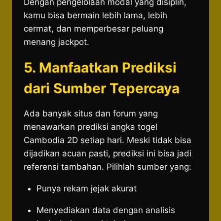
Dengan pengelolaan modal yang disiplin,
kamu bisa bermain lebih lama, lebih
cermat, dan memperbesar peluang
menang jackpot.
5. Manfaatkan Prediksi
dari Sumber Tepercaya
Ada banyak situs dan forum yang
menawarkan prediksi angka togel
Cambodia 2D setiap hari. Meski tidak bisa
dijadikan acuan pasti, prediksi ini bisa jadi
referensi tambahan. Pilihlah sumber yang:
Punya rekam jejak akurat
Menyediakan data dengan analisis