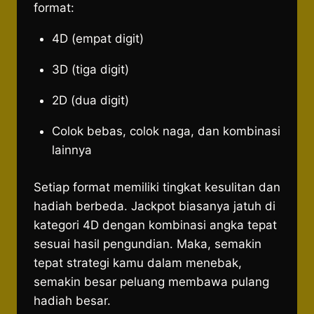
format:
4D (empat digit)
3D (tiga digit)
2D (dua digit)
Colok bebas, colok naga, dan kombinasi
lainnya
Setiap format memiliki tingkat kesulitan dan
hadiah berbeda. Jackpot biasanya jatuh di
kategori 4D dengan kombinasi angka tepat
sesuai hasil pengundian. Maka, semakin
tepat strategi kamu dalam menebak,
semakin besar peluang membawa pulang
hadiah besar.