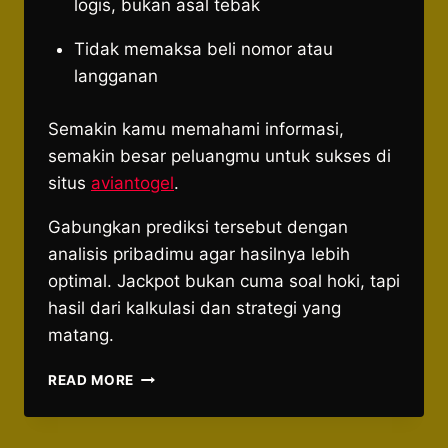
logis, bukan asal tebak
Tidak memaksa beli nomor atau
langganan
Semakin kamu memahami informasi,
semakin besar peluangmu untuk sukses di
situs
aviantogel
.
Gabungkan prediksi tersebut dengan
analisis pribadimu agar hasilnya lebih
optimal. Jackpot bukan cuma soal hoki, tapi
hasil dari kalkulasi dan strategi yang
matang.
BOCORAN
READ MORE
TIPS
MENDAPATKAN
JACKPOT