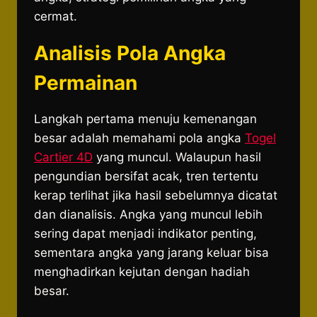
cermat.
Analisis Pola Angka
Permainan
Langkah pertama menuju kemenangan
besar adalah memahami pola angka
Togel
Cartier 4D
yang muncul. Walaupun hasil
pengundian bersifat acak, tren tertentu
kerap terlihat jika hasil sebelumnya dicatat
dan dianalisis. Angka yang muncul lebih
sering dapat menjadi indikator penting,
sementara angka yang jarang keluar bisa
menghadirkan kejutan dengan hadiah
besar.