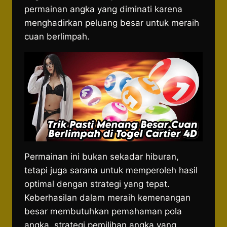
permainan angka yang diminati karena
menghadirkan peluang besar untuk meraih
cuan berlimpah.
Permainan ini bukan sekadar hiburan,
tetapi juga sarana untuk memperoleh hasil
optimal dengan strategi yang tepat.
Keberhasilan dalam meraih kemenangan
besar membutuhkan pemahaman pola
angka, strategi pemilihan angka yang