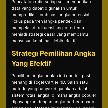
Pencatatan rutin setiap sesi memberikan
data yang dapat digunakan untuk
memprediksi kombinasi angka potensial.
Fokus pada tren jangka pendek dan
mempelajari frekuensi angka tertentu
menjadi strategi dasar yang membantu
menyusun kombinasi lebih efektif.
Strategi Pemilihan Angka
Yang Efektif
Pemilihan angka adalah inti dari trik pasti
menang di Togel Cartier 4D. Salah satu
metode yang banyak digunakan adalah
sistem rotasi angka, di mana angka populer
dipasangkan dengan angka berbeda pada