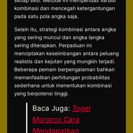
setiap sesi. Metode ini memperluas variasi
kombinasi dan mencegah ketergantungan
pada satu pola angka saja.
Selain itu, strategi kombinasi antara angka
yang sering muncul dan angka langka
sering diterapkan. Perpaduan ini
menciptakan keseimbangan antara peluang
realistis dan kejutan yang mungkin terjadi.
Beberapa pemain berpengalaman bahkan
memanfaatkan perhitungan probabilitas
sederhana untuk menentukan kombinasi
yang berpotensi tinggi.
Baca Juga:
Togel
Morocco Cara
Mendapatkan