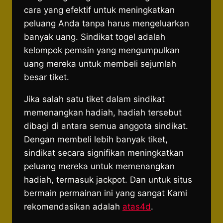
cara yang efektif untuk meningkatkan
peluang Anda tanpa harus mengeluarkan
banyak uang. Sindikat togel adalah
kelompok pemain yang mengumpulkan
uang mereka untuk membeli sejumlah
besar tiket.
Jika salah satu tiket dalam sindikat
memenangkan hadiah, hadiah tersebut
dibagi di antara semua anggota sindikat.
Dengan membeli lebih banyak tiket,
sindikat secara signifikan meningkatkan
peluang mereka untuk memenangkan
hadiah, termasuk jackpot. Dan untuk situs
bermain permainan ini yang sangat Kami
rekomendasikan adalah
atas4d
.