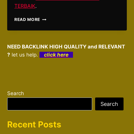
TERBAIK
.
CARA
READ MORE
MAKSIMALKAN
PELUANG
JACKPOT
TOGEL
NEED BACKLINK HIGH QUALITY and RELEVANT
INGGRIS
?
let us help.
click here
Search
Search
Recent Posts