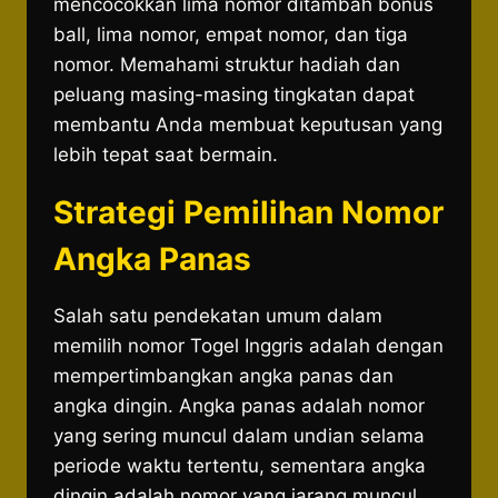
mencocokkan lima nomor ditambah bonus
ball, lima nomor, empat nomor, dan tiga
nomor. Memahami struktur hadiah dan
peluang masing-masing tingkatan dapat
membantu Anda membuat keputusan yang
lebih tepat saat bermain.
Strategi Pemilihan Nomor
Angka Panas
Salah satu pendekatan umum dalam
memilih nomor Togel Inggris adalah dengan
mempertimbangkan angka panas dan
angka dingin. Angka panas adalah nomor
yang sering muncul dalam undian selama
periode waktu tertentu, sementara angka
dingin adalah nomor yang jarang muncul.