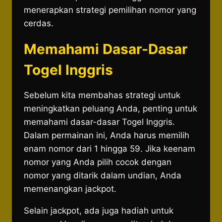
menerapkan strategi pemilihan nomor yang
cerdas.​
Memahami Dasar-Dasar
Togel Inggris
Sebelum kita membahas strategi untuk
meningkatkan peluang Anda, penting untuk
memahami dasar-dasar Togel Inggris.
Dalam permainan ini, Anda harus memilih
enam nomor dari 1 hingga 59. Jika keenam
nomor yang Anda pilih cocok dengan
nomor yang ditarik dalam undian, Anda
memenangkan jackpot.
Selain jackpot, ada juga hadiah untuk