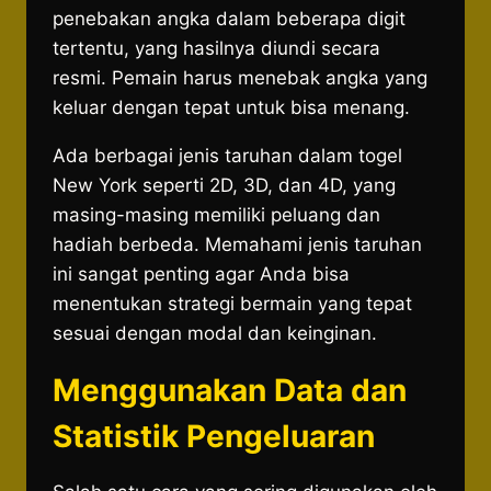
penebakan angka dalam beberapa digit
tertentu, yang hasilnya diundi secara
resmi. Pemain harus menebak angka yang
keluar dengan tepat untuk bisa menang.
Ada berbagai jenis taruhan dalam togel
New York seperti 2D, 3D, dan 4D, yang
masing-masing memiliki peluang dan
hadiah berbeda. Memahami jenis taruhan
ini sangat penting agar Anda bisa
menentukan strategi bermain yang tepat
sesuai dengan modal dan keinginan.
Menggunakan Data dan
Statistik Pengeluaran