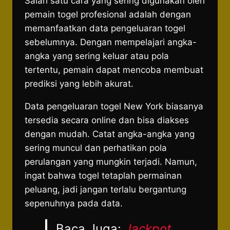
Salah satu cara yang sering digunakan oleh
pemain togel profesional adalah dengan
memanfaatkan data pengeluaran togel
sebelumnya. Dengan mempelajari angka-
angka yang sering keluar atau pola
tertentu, pemain dapat mencoba membuat
prediksi yang lebih akurat.
Data pengeluaran togel New York biasanya
tersedia secara online dan bisa diakses
dengan mudah. Catat angka-angka yang
sering muncul dan perhatikan pola
perulangan yang mungkin terjadi. Namun,
ingat bahwa togel tetaplah permainan
peluang, jadi jangan terlalu bergantung
sepenuhnya pada data.
Baca Juga:
Jackpot