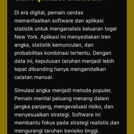
Di era digital, pemain cerdas
memanfaatkan software dan aplikasi
statistik untuk menganalisis keluaran togel
New York. Aplikasi ini menyediakan tren
angka, statistik kemunculan, dan
probabilitas kombinasi tertentu. Dengan
data ini, keputusan taruhan menjadi lebih
tepat dibanding hanya mengandalkan
catatan manual.
Simulasi angka menjadi metode populer.
Pemain menilai peluang menang dalam
jangka panjang, mengevaluasi risiko, dan
menyesuaikan strategi. Software ini
membantu fokus pada strategi realistis dan
mengurangi taruhan berisiko tinggi.