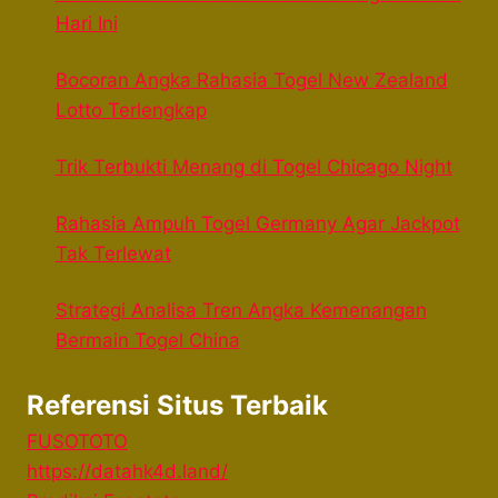
Hari Ini
Bocoran Angka Rahasia Togel New Zealand
Lotto Terlengkap
Trik Terbukti Menang di Togel Chicago Night
Rahasia Ampuh Togel Germany Agar Jackpot
Tak Terlewat
Strategi Analisa Tren Angka Kemenangan
Bermain Togel China
Referensi Situs Terbaik
FUSOTOTO
https://datahk4d.land/