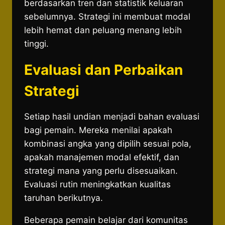
berdasarkan tren dan statistik keluaran
sebelumnya. Strategi ini membuat modal
lebih hemat dan peluang menang lebih
tinggi.
Evaluasi dan Perbaikan
Strategi
Setiap hasil undian menjadi bahan evaluasi
bagi pemain. Mereka menilai apakah
kombinasi angka yang dipilih sesuai pola,
apakah manajemen modal efektif, dan
strategi mana yang perlu disesuaikan.
Evaluasi rutin meningkatkan kualitas
taruhan berikutnya.
Beberapa pemain belajar dari komunitas