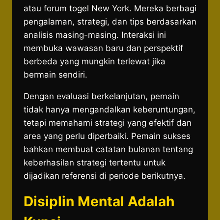
atau forum togel New York. Mereka berbagi
pengalaman, strategi, dan tips berdasarkan
analisis masing-masing. Interaksi ini
membuka wawasan baru dan perspektif
berbeda yang mungkin terlewat jika
bermain sendiri.
Dengan evaluasi berkelanjutan, pemain
tidak hanya mengandalkan keberuntungan,
tetapi memahami strategi yang efektif dan
area yang perlu diperbaiki. Pemain sukses
bahkan membuat catatan bulanan tentang
keberhasilan strategi tertentu untuk
dijadikan referensi di periode berikutnya.
Disiplin Mental Adalah